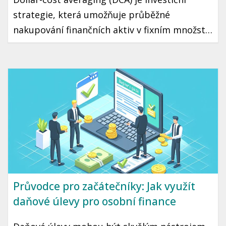
strategie, která umožňuje průběžné
nakupování finančních aktiv v fixním množství
bez ohledu na aktuální cenu. Díky tomuto
přístupu můžete minimalizovat riziko
špatného načasování a přehřátí trhu. Tento
článek vás seznámí s tím, jak DCA funguje a
jak ho využít ve vaší vlastní investiční
strategii.
Průvodce pro začátečníky: Jak využít
daňové úlevy pro osobní finance