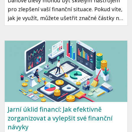
Daňové úlevy mohou být skvělým nástrojem
pro zlepšení vaší finanční situace. Pokud víte,
jak je využít, můžete ušetřit značné částky na
daních, což může znamenat více peněz ve vaší
kapse každý rok. Přečtěte si, jakým způsobem
můžete maximálně využít daňové úlevy v
České republice.
Jarní úklid financí: Jak efektivně
zorganizovat a vylepšit své finanční
návyky