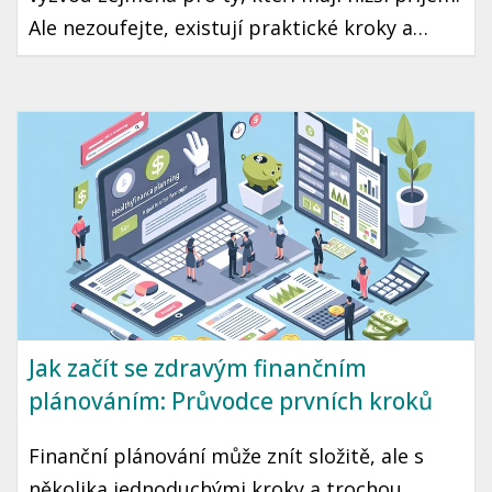
Ale nezoufejte, existují praktické kroky a
strategie, které vám mohou pomoci tento cíl
dosáhnout. Přinášíme vám průvodce, jak začít
šetřit a investovat i s omezeným rozpočtem.
Jak začít se zdravým finančním
plánováním: Průvodce prvních kroků
Finanční plánování může znít složitě, ale s
několika jednoduchými kroky a trochou