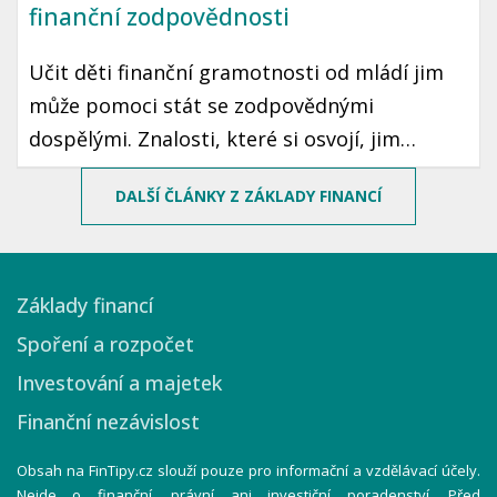
finanční zodpovědnosti
Učit děti finanční gramotnosti od mládí jim
může pomoci stát se zodpovědnými
dospělými. Znalosti, které si osvojí, jim
mohou sloužit po celý život. Prozradíme vám,
DALŠÍ ČLÁNKY Z ZÁKLADY FINANCÍ
jak motivovat děti k šetření peněz pomocí
jednoduchých a zábavných způsobů.
Základy financí
Spoření a rozpočet
Investování a majetek
Finanční nezávislost
Obsah na FinTipy.cz slouží pouze pro informační a vzdělávací účely.
Nejde o finanční, právní ani investiční poradenství. Před