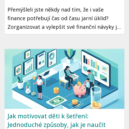
Přemýšleli jste někdy nad tím, že i vaše
finance potřebují čas od času jarní úklid?
Zorganizovat a vylepšit své finanční návyky je
krok, který může vést k lepší finanční
stabilitě a klidu. Ukázeme vám, jak na to
jednoduše a prakticky.
Jak motivovat děti k šetření:
Jednoduché způsoby, jak je naučit