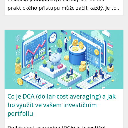
praktického přístupu může začít každý. Je to
cesta ke klidné a stabilní budoucnosti, kde
máte jistotu, že vaše peníze pracují pro vás.
Připravili jsme pro vás průvodce, který vám
pomůže začít se zdravým finančním
plánováním.
Co je DCA (dollar-cost averaging) a jak
ho využít ve vašem investičním
portfoliu
Dollar-cost averaging (DCA) je investiční