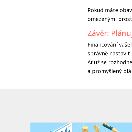
Pokud máte obavy 
omezenými prost
Závěr: Plánu
Financování vaše
správně nastavit 
Ať už se rozhodn
a promyšlený plá