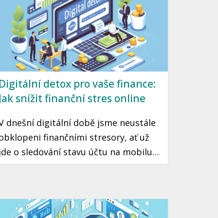
Digitální detox pro vaše finance:
Jak snížit finanční stres online
V dnešní digitální době jsme neustále
obklopeni finančními stresory, ať už
jde o sledování stavu účtu na mobilu
nebo sociálními sítěmi ovlivněné
nákupní impulsy. Pokud cítíte, že váš
online vztah s penězi potřebuje reset,
může být digitální detox právě tím, co