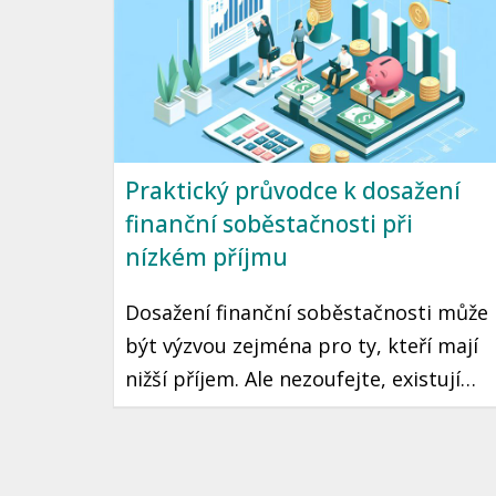
Praktický průvodce k dosažení
finanční soběstačnosti při
nízkém příjmu
Dosažení finanční soběstačnosti může
být výzvou zejména pro ty, kteří mají
nižší příjem. Ale nezoufejte, existují
praktické kroky a strategie, které vám
mohou pomoci tento cíl dosáhnout.
Přinášíme vám průvodce, jak začít