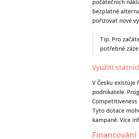
počátečních nákl
bezplatné alterna
pořizovat nové v
Tip: Pro začát
potřebné zázem
Využití státní
V Česku existuje 
podnikatele. Pro
Competitiveness 
Tyto dotace moho
kampaně. Více in
Financování