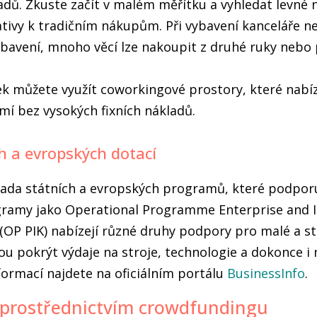
adů. Zkuste začít v malém měřítku a vyhledat levné
tivy k tradičním nákupům. Při vybavení kanceláře n
ybavení, mnoho věcí lze nakoupit z druhé ruky nebo
ek můžete využít coworkingové prostory, které nabíz
í bez vysokých fixních nákladů.
ch a evropských dotací
řada státních a evropských programů, které podporuj
gramy jako Operational Programme Enterprise and I
(OP PIK) nabízejí různé druhy podpory pro malé a st
u pokrýt výdaje na stroje, technologie a dokonce i
formací najdete na oficiálním portálu
BusinessInfo
.
 prostřednictvím crowdfundingu