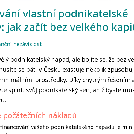
vání vlastní podnikatelské
 jak začít bez velkého kapi
anční nezávislost
ělý podnikatelský nápad, ale bojíte se, že bez v
síte se bát. V Česku existuje několik způsobů, 
 minimálními prostředky. Díky chytrým řešením
e splnit svůj podnikatelský sen, aniž byste mus
tu.
e počátečních nákladů
financování vašeho podnikatelského nápadu je mini