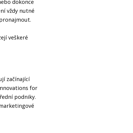
 nebo dokonce
ení vždy nutné
 pronajmout.
ejí veškeré
í začínající
nnovations for
řední podniky.
 marketingové