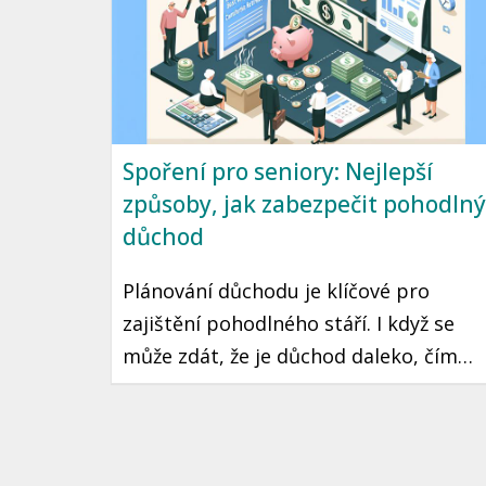
Spoření pro seniory: Nejlepší
způsoby, jak zabezpečit pohodlný
důchod
Plánování důchodu je klíčové pro
zajištění pohodlného stáří. I když se
může zdát, že je důchod daleko, čím
dříve začnete spořit a plánovat, tím
lépe budete připraveni. V tomto
článku se podíváme na nejlepší