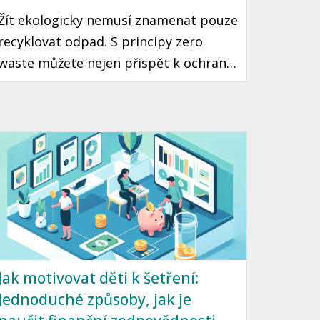
Žít ekologicky nemusí znamenat pouze
recyklovat odpad. S principy zero
waste můžete nejen přispět k ochraně
planety, ale také výrazně ušetřit
peníze v rozpočtu. Tento článek vám
představí několik snadných kroků, jak
začít žít udržitelně, aniž byste zatížili
svou peněženku.
Jak motivovat děti k šetření:
Jednoduché způsoby, jak je