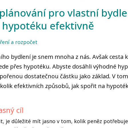
plánování pro vlastní bydlen
a hypotéku efektivně
ření a rozpočet
ního bydlení je snem mnoha z nás. Avšak cesta 
ede přes hypotéku. Abyste dosáhli výhodné hypo
spořenou dostatečnou částku jako základ. V tom
olik efektivních způsobů, jak spořit na hypoté
asný cíl
t, je důležité mít jasno v tom, kolik peněz potřebuj