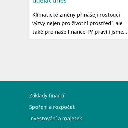
udělat dnes
Klimatické změny přinášejí rostoucí
výzvy nejen pro životní prostředí, ale
také pro naše finance. Připravili jsme
pro vás užitečné tipy, jak se vypořádat
s finančními vlivy těchto změn a jak se
na ně co nejlépe připravit. Podíváme s
na český kontext a konkrétní kroky,
které můžete podniknout už dnes.
Základy financí
Spoření a rozpočet
Investování a majetek