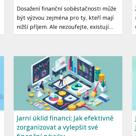
Dosažení finanční soběstačnosti může
být výzvou zejména pro ty, kteří mají
nižší příjem. Ale nezoufejte, existují
praktické kroky a strategie, které vám
mohou pomoci tento cíl dosáhnout.
Přinášíme vám průvodce, jak začít
šetřit a investovat i s omezeným
rozpočtem.
Jarní úklid financí: Jak efektivně
zorganizovat a vylepšit své