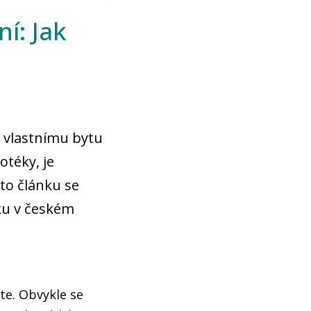
í: Jak
k vlastnímu bytu
téky, je
to článku se
ku v českém
ete. Obvykle se