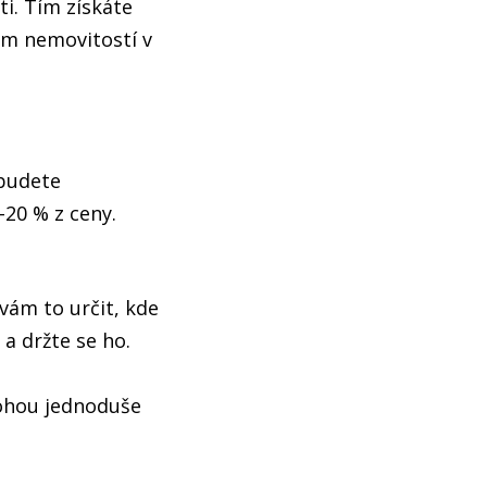
i. Tím získáte
am nemovitostí v
 budete
-20 % z ceny.
vám to určit, kde
 a držte se ho.
mohou jednoduše