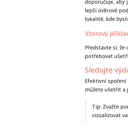
doporučuje, aby j
lepší úvěrové po
lokalitě, kde byst
Vzorový příkla
Představte si, že
potřebovat ušetři
Sledujte výd
Efektivní spoření
můžete ušetřit a 
Tip: Zvažte po
vizualizovat va