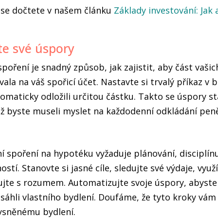
h se dočtete v našem článku
Základy investování: Jak 
te své úspory
oření je snadný způsob, jak zajistit, aby část vašic
ala na váš spořicí účet. Nastavte si trvalý příkaz v 
omaticky odložili určitou částku. Takto se úspory st
iž byste museli myslet na každodenní odkládání pen
í spoření na hypotéku vyžaduje plánování, disciplínu
tí. Stanovte si jasné cíle, sledujte své výdaje, využí
jte s rozumem. Automatizujte svoje úspory, abyste s
osáhli vlastního bydlení. Doufáme, že tyto kroky vá
ysněnému bydlení.