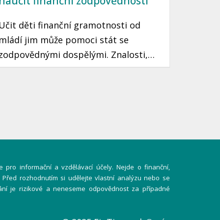
naučit finanční zodpovědnosti
Učit děti finanční gramotnosti od
mládí jim může pomoci stát se
zodpovědnými dospělými. Znalosti,
které si osvojí, jim mohou sloužit po
celý život. Prozradíme vám, jak
motivovat děti k šetření peněz pomocí
jednoduchých a zábavných způsobů.
 pro informační a vzdělávací účely. Nejde o finanční,
í. Před rozhodnutím si udělejte vlastní analýzu nebo se
ání je rizikové a neneseme odpovědnost za případné