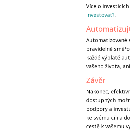
Více o investicíc
investovat?
.
Automatizuj
Automatizované sp
pravidelně směřov
každé výplatě aut
vašeho života, an
Závěr
Nakonec, efektivn
dostupných možnos
podpory a investu
ke svému cíli a d
cestě k vašemu v