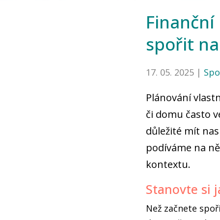
Finanční 
spořit n
17. 05. 2025 |
Spo
Plánování vlast
či domu často v
důležité mít na
podíváme na něk
kontextu.
Stanovte si j
Než začnete spoři