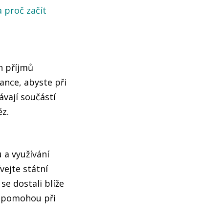
a proč začít
h příjmů
bance, abyste při
ávají součástí
ěz.
 a využívání
vejte státní
e dostali blíže
m pomohou při