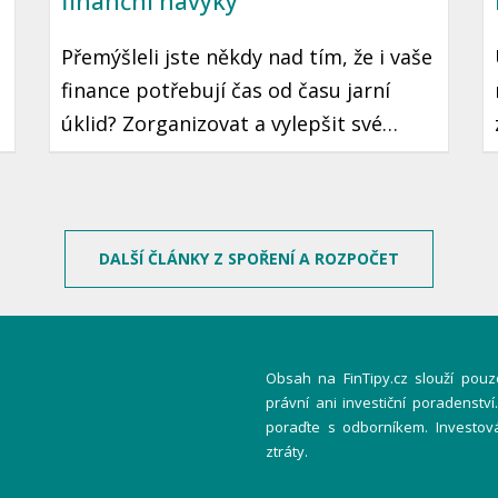
finanční návyky
Přemýšleli jste někdy nad tím, že i vaše
finance potřebují čas od času jarní
úklid? Zorganizovat a vylepšit své
finanční návyky je krok, který může
vést k lepší finanční stabilitě a klidu.
e
Ukázeme vám, jak na to jednoduše a
prakticky.
DALŠÍ ČLÁNKY Z SPOŘENÍ A ROZPOČET
Obsah na FinTipy.cz slouží pouze
právní ani investiční poradenstv
poraďte s odborníkem. Investov
ztráty.