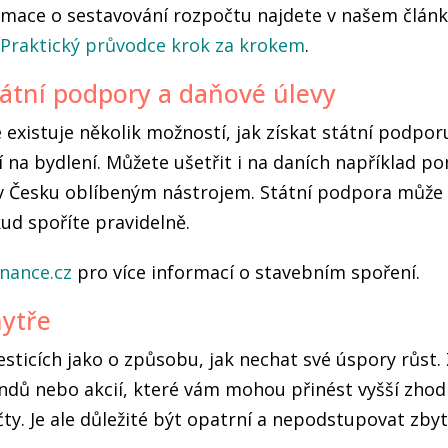
rmace o sestavování rozpočtu najdete v našem člán
 Praktický průvodce krok za krokem
.
tátní podpory a daňové úlevy
 existuje několik možností, jak získat státní podpor
í na bydlení. Můžete ušetřit i na daních například 
e v Česku oblíbeným nástrojem. Státní podpora může
ud spoříte pravidelně.
inance.cz
pro více informací o stavebním spoření.
hytře
esticích jako o způsobu, jak nechat své úspory růst.
ondů nebo akcií, které vám mohou přinést vyšší zhod
čty. Je ale důležité být opatrní a nepodstupovat zbyt