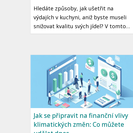
Hledáte způsoby, jak ušetřit na
výdajích v kuchyni, aniž byste museli
snižovat kvalitu svých jídel? V tomto
článku vám nabízíme praktické tipy,
jak s chytrým plánováním stravy
ušetřit a zároveň si užít chutné
pokrmy. Zaměříme se na strategie,
které jsou snadno aplikovatelné a
přizpůsobené českému prostředí.
Jak se připravit na finanční vlivy
klimatických změn: Co můžete