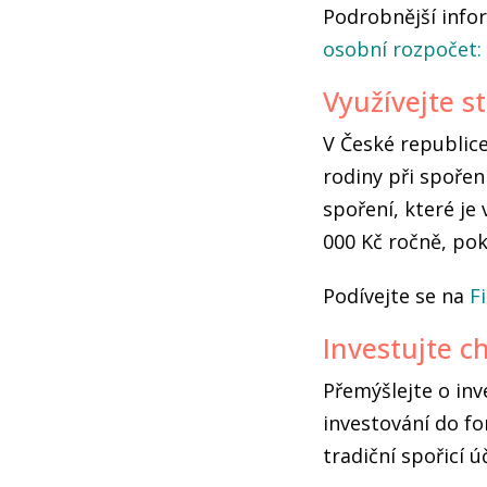
Podrobnější info
osobní rozpočet:
Využívejte s
V České republice
rodiny při spořen
spoření, které j
000 Kč ročně, pok
Podívejte se na
F
Investujte c
Přemýšlejte o inv
investování do f
tradiční spořicí ú