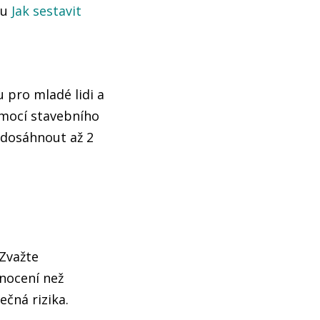
ku
Jak sestavit
u pro mladé lidi a
pomocí stavebního
 dosáhnout až 2
 Zvažte
nocení než
ečná rizika.