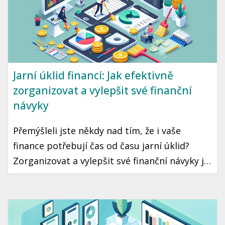
Jarní úklid financí: Jak efektivně
zorganizovat a vylepšit své finanční
návyky
Přemýšleli jste někdy nad tím, že i vaše
finance potřebují čas od času jarní úklid?
Zorganizovat a vylepšit své finanční návyky je
krok, který může vést k lepší finanční
stabilitě a klidu. Ukázeme vám, jak na to
jednoduše a prakticky.