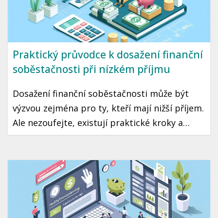
Praktický průvodce k dosažení finanční
soběstačnosti při nízkém příjmu
Dosažení finanční soběstačnosti může být
výzvou zejména pro ty, kteří mají nižší příjem.
Ale nezoufejte, existují praktické kroky a
strategie, které vám mohou pomoci tento cíl
dosáhnout. Přinášíme vám průvodce, jak začít
šetřit a investovat i s omezeným rozpočtem.