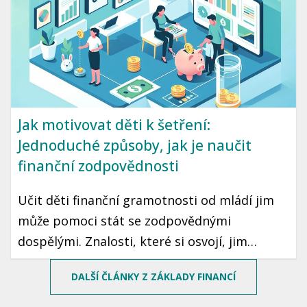
Jak motivovat děti k šetření:
Jednoduché způsoby, jak je naučit
finanční zodpovědnosti
Učit děti finanční gramotnosti od mládí jim
může pomoci stát se zodpovědnými
dospělými. Znalosti, které si osvojí, jim
mohou sloužit po celý život. Prozradíme vám,
DALŠÍ ČLÁNKY Z ZÁKLADY FINANCÍ
jak motivovat děti k šetření peněz pomocí
jednoduchých a zábavných způsobů.