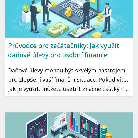
strategii.
Průvodce pro začátečníky: Jak využít
daňové úlevy pro osobní finance
Daňové úlevy mohou být skvělým nástrojem
pro zlepšení vaší finanční situace. Pokud víte,
jak je využít, můžete ušetřit značné částky na
daních, což může znamenat více peněz ve vaší
kapse každý rok. Přečtěte si, jakým způsobem
můžete maximálně využít daňové úlevy v
České republice.