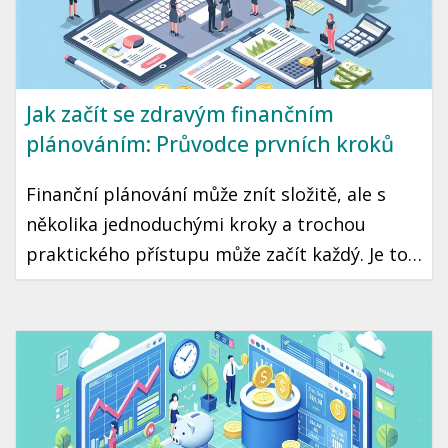
Jak začít se zdravým finančním
plánováním: Průvodce prvních kroků
Finanční plánování může znít složitě, ale s
několika jednoduchými kroky a trochou
praktického přístupu může začít každý. Je to
cesta ke klidné a stabilní budoucnosti, kde
máte jistotu, že vaše peníze pracují pro vás.
Připravili jsme pro vás průvodce, který vám
pomůže začít se zdravým finančním
plánováním.