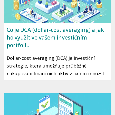
Co je DCA (dollar-cost averaging) a jak
ho využít ve vašem investičním
portfoliu
Dollar-cost averaging (DCA) je investiční
strategie, která umožňuje průběžné
nakupování finančních aktiv v fixním množství
bez ohledu na aktuální cenu. Díky tomuto
přístupu můžete minimalizovat riziko
špatného načasování a přehřátí trhu. Tento
článek vás seznámí s tím, jak DCA funguje a
jak ho využít ve vaší vlastní investiční