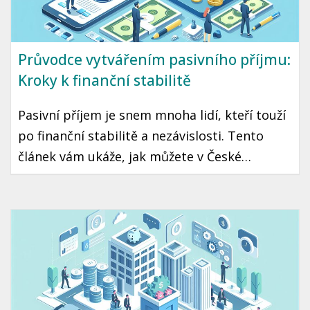
Průvodce vytvářením pasivního příjmu:
Kroky k finanční stabilitě
Pasivní příjem je snem mnoha lidí, kteří touží
po finanční stabilitě a nezávislosti. Tento
článek vám ukáže, jak můžete v České
republice začít tvořit pasivní příjem, a
poskytneme vám konkrétní kroky a tipy,
které vám mohou pomoci dosáhnout tohoto
cíle.