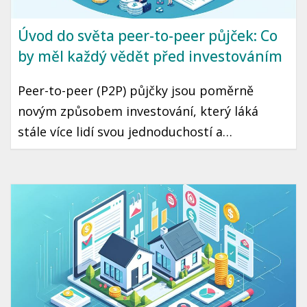
Úvod do světa peer-to-peer půjček: Co
by měl každý vědět před investováním
Peer-to-peer (P2P) půjčky jsou poměrně
novým způsobem investování, který láká
stále více lidí svou jednoduchostí a
potenciálně vyššími výnosy. Předtím, než se
rozhodnete investovat, je dobré pochopit
základy. Tento článek vás provede hlavními
aspekty P2P půjček v českém kontextu, aby
vaše první kroky v tomto světě byly bezpečné
a úspěšné.