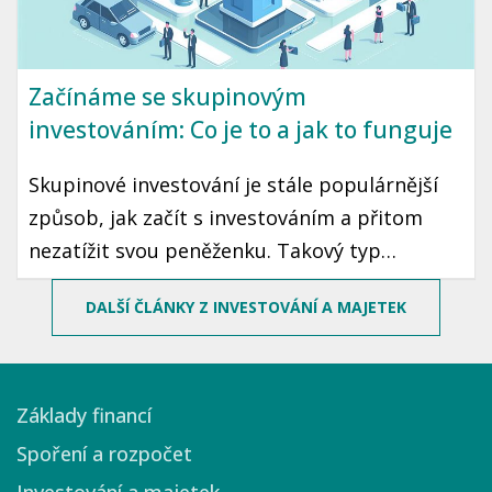
Začínáme se skupinovým
investováním: Co je to a jak to funguje
Skupinové investování je stále populárnější
způsob, jak začít s investováním a přitom
nezatížit svou peněženku. Takový typ
investování umožňuje sdílet rizika a
DALŠÍ ČLÁNKY Z INVESTOVÁNÍ A MAJETEK
rozšiřovat možnosti i pro ty, kteří nemají
vysoký vstupní kapitál. Pojďme se podívat, jak
skupinové investování funguje a jak byste
Základy financí
mohli začít.
Spoření a rozpočet