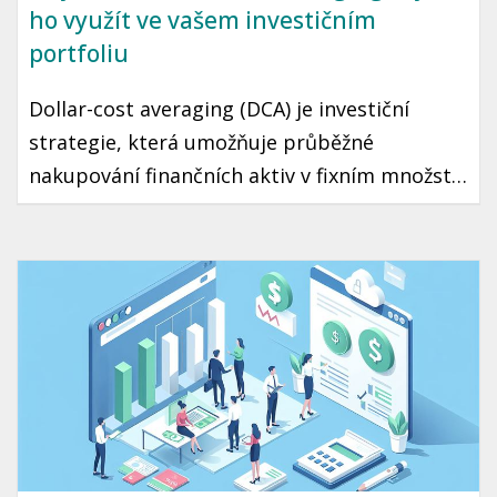
ho využít ve vašem investičním
portfoliu
Dollar-cost averaging (DCA) je investiční
strategie, která umožňuje průběžné
nakupování finančních aktiv v fixním množství
bez ohledu na aktuální cenu. Díky tomuto
přístupu můžete minimalizovat riziko
špatného načasování a přehřátí trhu. Tento
článek vás seznámí s tím, jak DCA funguje a
jak ho využít ve vaší vlastní investiční
strategii.