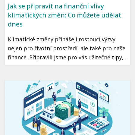
Jak se připravit na finanční vlivy
klimatických změn: Co můžete udělat
dnes
Klimatické změny přinášejí rostoucí výzvy
nejen pro životní prostředí, ale také pro naše
finance. Připravili jsme pro vás užitečné tipy,
jak se vypořádat s finančními vlivy těchto
změn a jak se na ně co nejlépe připravit.
Podíváme se na český kontext a konkrétní
kroky, které můžete podniknout už dnes.