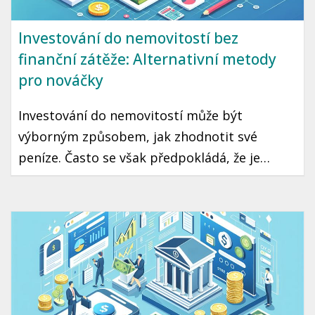
Investování do nemovitostí bez
finanční zátěže: Alternativní metody
pro nováčky
Investování do nemovitostí může být
výborným způsobem, jak zhodnotit své
peníze. Často se však předpokládá, že je
potřeba mít značný kapitál na začátku, což
mnohé potenciální investory odrazuje.
Existují ale i alternativní metody, které
nevyžadují obrovské finanční zátěže a přitom
jsou vhodné i pro nováčky.