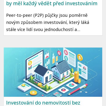
by měl každý vědět před investováním
Peer-to-peer (P2P) půjčky jsou poměrně
novým způsobem investování, který láká
stále více lidí svou jednoduchostí a
potenciálně vyššími výnosy. Předtím, než se
rozhodnete investovat, je dobré pochopit
základy. Tento článek vás provede hlavními
aspekty P2P půjček v českém kontextu, aby
vaše první kroky v tomto světě byly bezpečné
a úspěšné.
Investování do nemovitostí bez