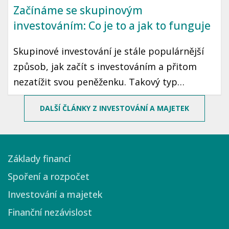
Začínáme se skupinovým
investováním: Co je to a jak to funguje
Skupinové investování je stále populárnější
způsob, jak začít s investováním a přitom
nezatížit svou peněženku. Takový typ
investování umožňuje sdílet rizika a
DALŠÍ ČLÁNKY Z INVESTOVÁNÍ A MAJETEK
rozšiřovat možnosti i pro ty, kteří nemají
vysoký vstupní kapitál. Pojďme se podívat, jak
skupinové investování funguje a jak byste
Základy financí
mohli začít.
Spoření a rozpočet
Investování a majetek
Finanční nezávislost