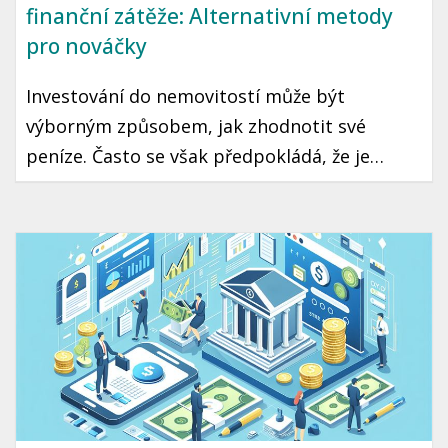
finanční zátěže: Alternativní metody
pro nováčky
Investování do nemovitostí může být
výborným způsobem, jak zhodnotit své
peníze. Často se však předpokládá, že je
potřeba mít značný kapitál na začátku, což
mnohé potenciální investory odrazuje.
Existují ale i alternativní metody, které
nevyžadují obrovské finanční zátěže a přitom
jsou vhodné i pro nováčky.