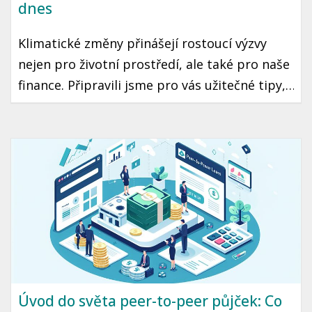
dnes
Klimatické změny přinášejí rostoucí výzvy
nejen pro životní prostředí, ale také pro naše
finance. Připravili jsme pro vás užitečné tipy,
jak se vypořádat s finančními vlivy těchto
změn a jak se na ně co nejlépe připravit.
Podíváme se na český kontext a konkrétní
kroky, které můžete podniknout už dnes.
Úvod do světa peer-to-peer půjček: Co