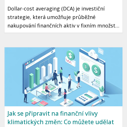
Dollar-cost averaging (DCA) je investiční
strategie, která umožňuje průběžné
nakupování finančních aktiv v fixním množství
bez ohledu na aktuální cenu. Díky tomuto
přístupu můžete minimalizovat riziko
špatného načasování a přehřátí trhu. Tento
článek vás seznámí s tím, jak DCA funguje a
jak ho využít ve vaší vlastní investiční
strategii.
Jak se připravit na finanční vlivy
klimatických změn: Co můžete udělat