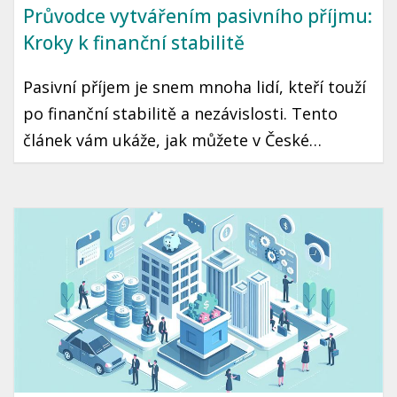
Průvodce vytvářením pasivního příjmu:
Kroky k finanční stabilitě
Pasivní příjem je snem mnoha lidí, kteří touží
po finanční stabilitě a nezávislosti. Tento
článek vám ukáže, jak můžete v České
republice začít tvořit pasivní příjem, a
poskytneme vám konkrétní kroky a tipy,
které vám mohou pomoci dosáhnout tohoto
cíle.