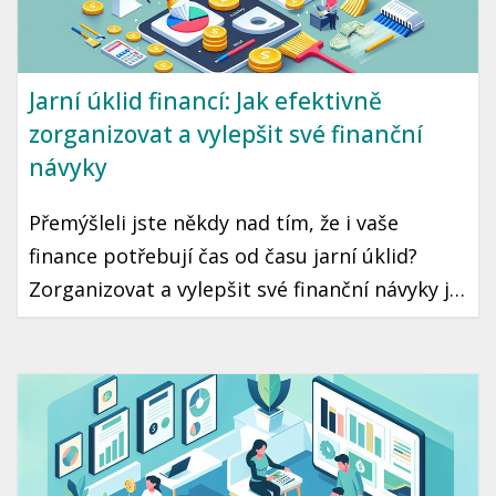
Jarní úklid financí: Jak efektivně
zorganizovat a vylepšit své finanční
návyky
Přemýšleli jste někdy nad tím, že i vaše
finance potřebují čas od času jarní úklid?
Zorganizovat a vylepšit své finanční návyky je
krok, který může vést k lepší finanční
stabilitě a klidu. Ukázeme vám, jak na to
jednoduše a prakticky.