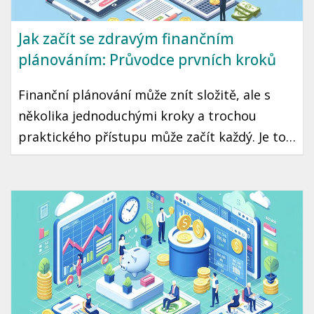
Jak začít se zdravým finančním
plánováním: Průvodce prvních kroků
Finanční plánování může znít složitě, ale s
několika jednoduchými kroky a trochou
praktického přístupu může začít každý. Je to
cesta ke klidné a stabilní budoucnosti, kde
máte jistotu, že vaše peníze pracují pro vás.
Připravili jsme pro vás průvodce, který vám
pomůže začít se zdravým finančním
plánováním.