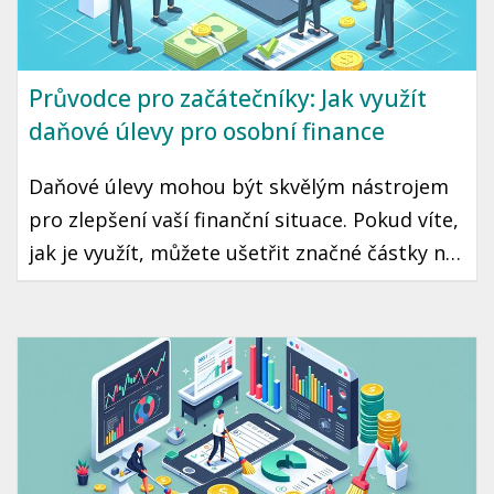
Průvodce pro začátečníky: Jak využít
daňové úlevy pro osobní finance
Daňové úlevy mohou být skvělým nástrojem
pro zlepšení vaší finanční situace. Pokud víte,
jak je využít, můžete ušetřit značné částky na
daních, což může znamenat více peněz ve vaší
kapse každý rok. Přečtěte si, jakým způsobem
můžete maximálně využít daňové úlevy v
České republice.