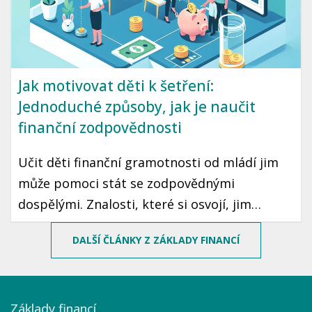
Jak motivovat děti k šetření:
Jednoduché způsoby, jak je naučit
finanční zodpovědnosti
Učit děti finanční gramotnosti od mládí jim
může pomoci stát se zodpovědnými
dospělými. Znalosti, které si osvojí, jim
mohou sloužit po celý život. Prozradíme vám,
DALŠÍ ČLÁNKY Z ZÁKLADY FINANCÍ
jak motivovat děti k šetření peněz pomocí
jednoduchých a zábavných způsobů.
Základy financí