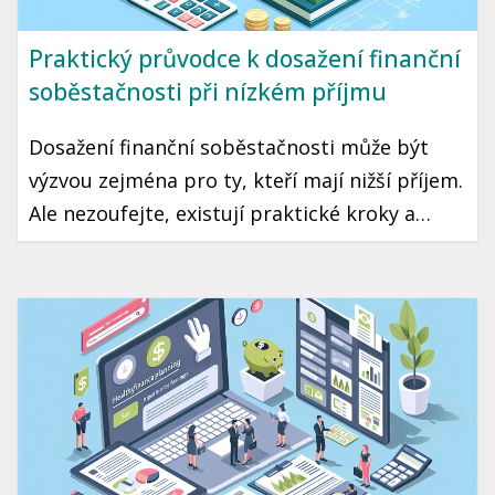
Praktický průvodce k dosažení finanční
soběstačnosti při nízkém příjmu
Dosažení finanční soběstačnosti může být
výzvou zejména pro ty, kteří mají nižší příjem.
Ale nezoufejte, existují praktické kroky a
strategie, které vám mohou pomoci tento cíl
dosáhnout. Přinášíme vám průvodce, jak začít
šetřit a investovat i s omezeným rozpočtem.