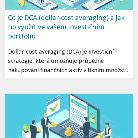
Co je DCA (dollar-cost averaging) a jak
ho využít ve vašem investičním
portfoliu
Dollar-cost averaging (DCA) je investiční
strategie, která umožňuje průběžné
nakupování finančních aktiv v fixním množství
bez ohledu na aktuální cenu. Díky tomuto
přístupu můžete minimalizovat riziko
špatného načasování a přehřátí trhu. Tento
článek vás seznámí s tím, jak DCA funguje a
jak ho využít ve vaší vlastní investiční
strategii.