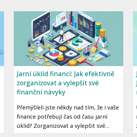
mohou pomoci tento cíl dosáhnout.
Přinášíme vám průvodce, jak začít
šetřit a investovat i s omezeným
rozpočtem.
Jarní úklid financí: Jak efektivně
zorganizovat a vylepšit své
finanční návyky
Přemýšleli jste někdy nad tím, že i vaše
finance potřebují čas od času jarní
úklid? Zorganizovat a vylepšit své
finanční návyky je krok, který může