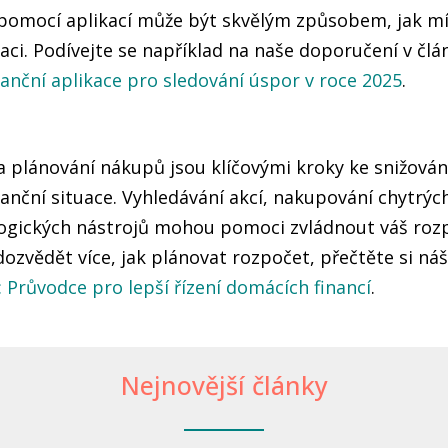
 pomocí aplikací může být skvělým způsobem, jak m
uaci. Podívejte se například na naše doporučení v člá
nanční aplikace pro sledování úspor v roce 2025
.
a plánování nákupů jsou klíčovými kroky ke snižován
inanční situace. Vyhledávání akcí, nakupování chytrýc
logických nástrojů mohou pomoci zvládnout váš rozpo
ozvědět více, jak plánovat rozpočet, přečtěte si ná
 Průvodce pro lepší řízení domácích financí
.
Nejnovější články