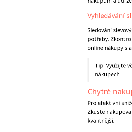
nákupům a udržet
Vyhledávání sl
Sledování slevový
potřeby. Zkontrol
online nákupy s 
Tip: Využijte 
nákupech.
Chytré naku
Pro efektivní sní
Zkuste nakupovat 
kvalitnější.