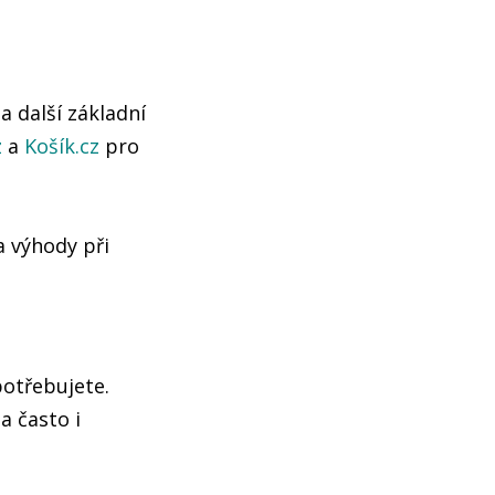
a další základní
z
a
Košík.cz
pro
a výhody při
potřebujete.
a často i