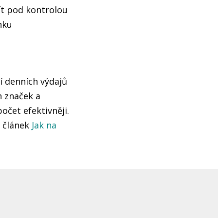
ít pod kontrolou
nku
í denních výdajů
h značek a
čet efektivněji.
š článek
Jak na