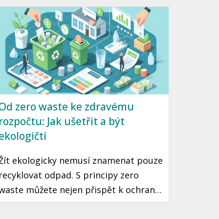
Od zero waste ke zdravému
rozpočtu: Jak ušetřit a být
ekologičtí
Žít ekologicky nemusí znamenat pouze
recyklovat odpad. S principy zero
waste můžete nejen přispět k ochraně
planety, ale také výrazně ušetřit