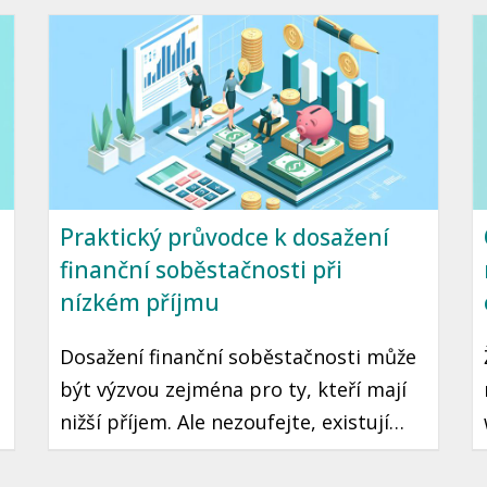
Praktický průvodce k dosažení
finanční soběstačnosti při
nízkém příjmu
Dosažení finanční soběstačnosti může
být výzvou zejména pro ty, kteří mají
nižší příjem. Ale nezoufejte, existují
praktické kroky a strategie, které vám