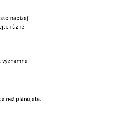
sto nabízejí
ejte různé
st významné
ce než plánujete.