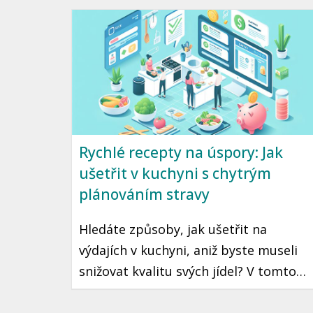
Rychlé recepty na úspory: Jak
ušetřit v kuchyni s chytrým
plánováním stravy
Hledáte způsoby, jak ušetřit na
výdajích v kuchyni, aniž byste museli
snižovat kvalitu svých jídel? V tomto
článku vám nabízíme praktické tipy,