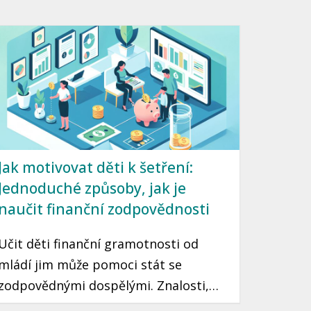
peníze v rozpočtu. Tento článek vám
představí několik snadných kroků, jak
začít žít udržitelně, aniž byste zatížili
svou peněženku.
Jak motivovat děti k šetření:
Jednoduché způsoby, jak je
naučit finanční zodpovědnosti
Učit děti finanční gramotnosti od
mládí jim může pomoci stát se
zodpovědnými dospělými. Znalosti,
které si osvojí, jim mohou sloužit po