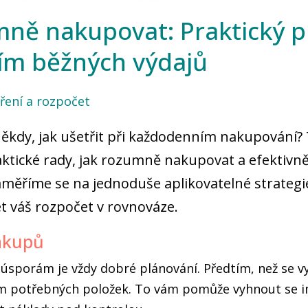
mně nakupovat: Praktický 
ím běžných výdajů
ření a rozpočet
 někdy, jak ušetřit při každodenním nakupování
ktické rady, jak rozumně nakupovat a efektivně
aměříme se na jednoduše aplikovatelné strategi
 váš rozpočet v rovnováze.
ákupů
úsporám je vždy dobré plánování. Předtím, než se v
am potřebných položek. To vám pomůže vyhnout se 