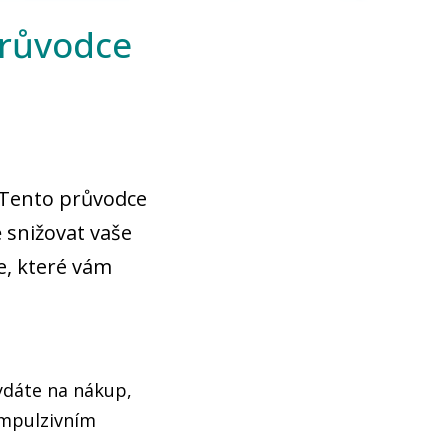
průvodce
? Tento průvodce
 snižovat vaše
e, které vám
ydáte na nákup,
impulzivním