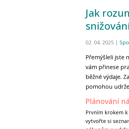
Jak rozu
snižován
02. 04. 2025 |
Spo
Přemýšleli jste
vám přinese pra
běžné výdaje. Z
pomohou udržet
Plánování n
Prvním krokem k 
vytvořte si sezn