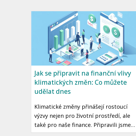
jak s chytrým plánováním stravy
ušetřit a zároveň si užít chutné
pokrmy. Zaměříme se na strategie,
které jsou snadno aplikovatelné a
přizpůsobené českému prostředí.
Jak se připravit na finanční vlivy
klimatických změn: Co můžete
udělat dnes
Klimatické změny přinášejí rostoucí
výzvy nejen pro životní prostředí, ale
také pro naše finance. Připravili jsme
pro vás užitečné tipy, jak se vypořádat