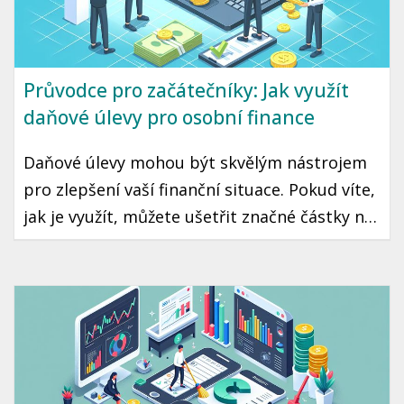
Průvodce pro začátečníky: Jak využít
daňové úlevy pro osobní finance
Daňové úlevy mohou být skvělým nástrojem
pro zlepšení vaší finanční situace. Pokud víte,
jak je využít, můžete ušetřit značné částky na
daních, což může znamenat více peněz ve vaší
kapse každý rok. Přečtěte si, jakým způsobem
můžete maximálně využít daňové úlevy v
České republice.