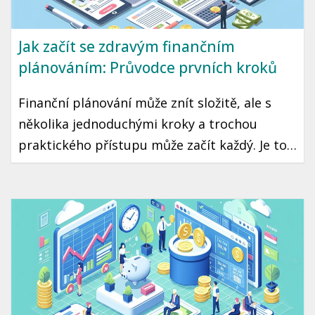
Jak začít se zdravým finančním
plánováním: Průvodce prvních kroků
Finanční plánování může znít složitě, ale s
několika jednoduchými kroky a trochou
praktického přístupu může začít každý. Je to
cesta ke klidné a stabilní budoucnosti, kde
máte jistotu, že vaše peníze pracují pro vás.
Připravili jsme pro vás průvodce, který vám
pomůže začít se zdravým finančním
plánováním.