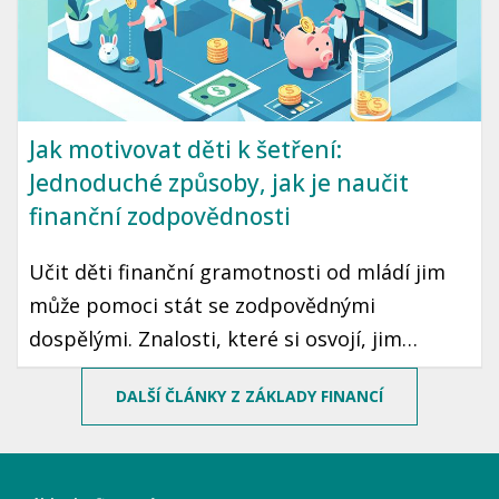
Jak motivovat děti k šetření:
Jednoduché způsoby, jak je naučit
finanční zodpovědnosti
Učit děti finanční gramotnosti od mládí jim
může pomoci stát se zodpovědnými
dospělými. Znalosti, které si osvojí, jim
mohou sloužit po celý život. Prozradíme vám,
DALŠÍ ČLÁNKY Z ZÁKLADY FINANCÍ
jak motivovat děti k šetření peněz pomocí
jednoduchých a zábavných způsobů.