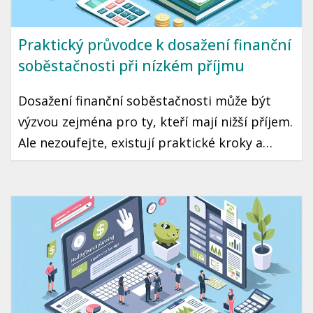
Praktický průvodce k dosažení finanční
soběstačnosti při nízkém příjmu
Dosažení finanční soběstačnosti může být
výzvou zejména pro ty, kteří mají nižší příjem.
Ale nezoufejte, existují praktické kroky a
strategie, které vám mohou pomoci tento cíl
dosáhnout. Přinášíme vám průvodce, jak začít
šetřit a investovat i s omezeným rozpočtem.