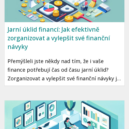
Jarní úklid financí: Jak efektivně
zorganizovat a vylepšit své finanční
návyky
Přemýšleli jste někdy nad tím, že i vaše
finance potřebují čas od času jarní úklid?
Zorganizovat a vylepšit své finanční návyky je
krok, který může vést k lepší finanční
stabilitě a klidu. Ukázeme vám, jak na to
jednoduše a prakticky.