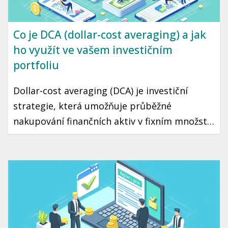
Co je DCA (dollar-cost averaging) a jak
ho využít ve vašem investičním
portfoliu
Dollar-cost averaging (DCA) je investiční
strategie, která umožňuje průběžné
nakupování finančních aktiv v fixním množství
bez ohledu na aktuální cenu. Díky tomuto
přístupu můžete minimalizovat riziko
špatného načasování a přehřátí trhu. Tento
článek vás seznámí s tím, jak DCA funguje a
jak ho využít ve vaší vlastní investiční
strategii.