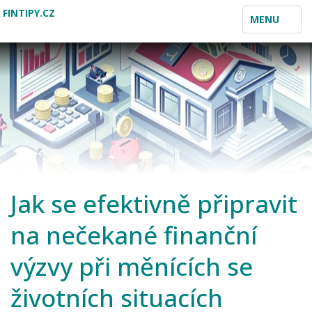
FINTIPY.CZ
TOGGLE
MENU
NAVIGATION
Jak se efektivně připravit
na nečekané finanční
výzvy při měnících se
životních situacích