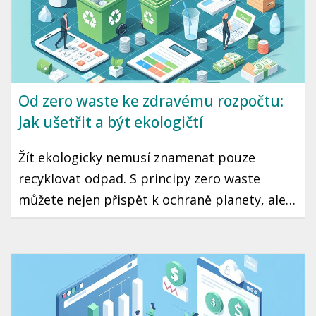
Od zero waste ke zdravému rozpočtu:
Jak ušetřit a být ekologičtí
Žít ekologicky nemusí znamenat pouze
recyklovat odpad. S principy zero waste
můžete nejen přispět k ochraně planety, ale
také výrazně ušetřit peníze v rozpočtu. Tento
článek vám představí několik snadných kroků,
jak začít žít udržitelně, aniž byste zatížili svou
peněženku.