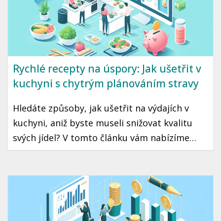
Rychlé recepty na úspory: Jak ušetřit v
kuchyni s chytrým plánováním stravy
Hledáte způsoby, jak ušetřit na výdajích v
kuchyni, aniž byste museli snižovat kvalitu
svých jídel? V tomto článku vám nabízíme
praktické tipy, jak s chytrým plánováním
stravy ušetřit a zároveň si užít chutné
pokrmy. Zaměříme se na strategie, které jsou
snadno aplikovatelné a přizpůsobené
českému prostředí.