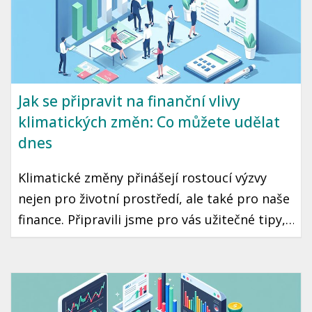
Jak se připravit na finanční vlivy
klimatických změn: Co můžete udělat
dnes
Klimatické změny přinášejí rostoucí výzvy
nejen pro životní prostředí, ale také pro naše
finance. Připravili jsme pro vás užitečné tipy,
jak se vypořádat s finančními vlivy těchto
změn a jak se na ně co nejlépe připravit.
Podíváme se na český kontext a konkrétní
kroky, které můžete podniknout už dnes.