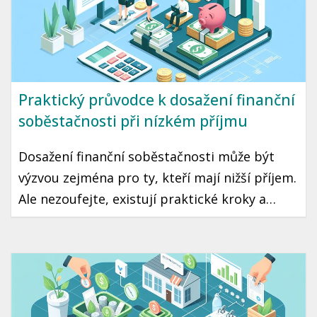
Praktický průvodce k dosažení finanční
soběstačnosti při nízkém příjmu
Dosažení finanční soběstačnosti může být
výzvou zejména pro ty, kteří mají nižší příjem.
Ale nezoufejte, existují praktické kroky a
strategie, které vám mohou pomoci tento cíl
dosáhnout. Přinášíme vám průvodce, jak začít
šetřit a investovat i s omezeným rozpočtem.