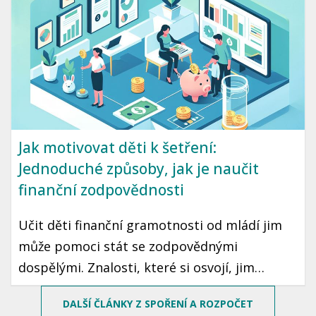
Jak motivovat děti k šetření:
Jednoduché způsoby, jak je naučit
finanční zodpovědnosti
Učit děti finanční gramotnosti od mládí jim
může pomoci stát se zodpovědnými
dospělými. Znalosti, které si osvojí, jim
mohou sloužit po celý život. Prozradíme vám,
DALŠÍ ČLÁNKY Z SPOŘENÍ A ROZPOČET
jak motivovat děti k šetření peněz pomocí