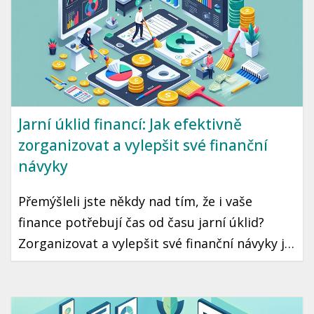
Jarní úklid financí: Jak efektivně
zorganizovat a vylepšit své finanční
návyky
Přemýšleli jste někdy nad tím, že i vaše
finance potřebují čas od času jarní úklid?
Zorganizovat a vylepšit své finanční návyky je
krok, který může vést k lepší finanční
stabilitě a klidu. Ukázeme vám, jak na to
jednoduše a prakticky.