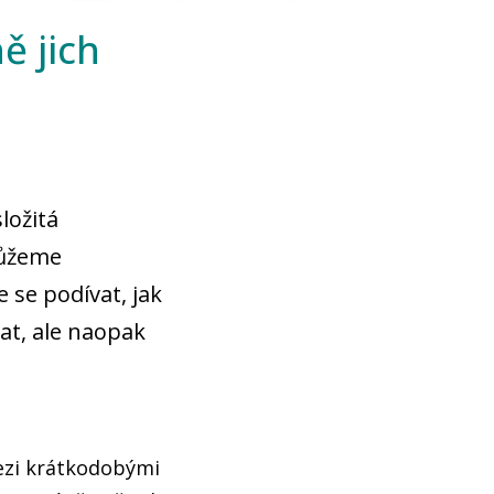
ě jich
ložitá
můžeme
 se podívat, jak
vat, ale naopak
mezi krátkodobými