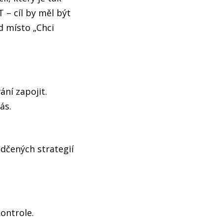
 – cíl by měl být
ad místo „Chci
ání zapojit.
ás.
ědčených strategií
ontrole.