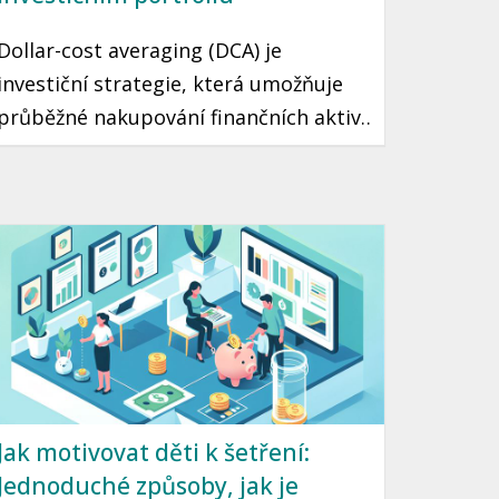
Dollar-cost averaging (DCA) je
investiční strategie, která umožňuje
průběžné nakupování finančních aktiv
v fixním množství bez ohledu na
aktuální cenu. Díky tomuto přístupu
můžete minimalizovat riziko špatného
načasování a přehřátí trhu. Tento
článek vás seznámí s tím, jak DCA
funguje a jak ho využít ve vaší vlastní
investiční strategii.
Jak motivovat děti k šetření:
Jednoduché způsoby, jak je