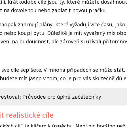
li. Krátkodobé cíle jsou ty, které můžete dosáhnou
it na dovolenou nebo zaplatit novou pračku.
aopak zahrnují plány, které vyžadují více času, jako 
 nebo koupi bytu. Důležité je mít vyvážený mix obou
aveni na budoucnost, ale zároveň si užívali přítomnos
i své cíle sepíšete. V mnoha případech se může stát, 
udete mít jasno v tom, co je pro vás skutečně důlež
nvestovat: Průvodce pro úplné začátečníky
t realistické cíle
ckých cílů je klíčem k úspěchu. Není nic horšího než c