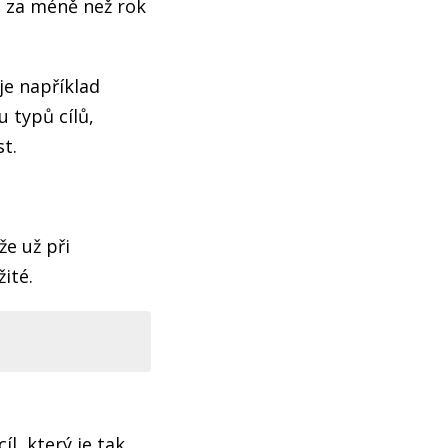
t za méně než rok
je například
 typů cílů,
t.
že už při
ité.
íl, který je tak