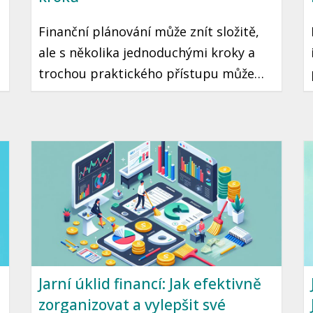
Finanční plánování může znít složitě,
ale s několika jednoduchými kroky a
trochou praktického přístupu může
začít každý. Je to cesta ke klidné a
stabilní budoucnosti, kde máte jistotu,
že vaše peníze pracují pro vás.
Připravili jsme pro vás průvodce, který
vám pomůže začít se zdravým
finančním plánováním.
Jarní úklid financí: Jak efektivně
zorganizovat a vylepšit své