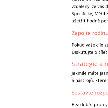
vzdálený, že vás 
Specifický, Měřit
ušetřit hodně pen
Zapojte rodin
Pokud vaše cíle za
Diskutujte o cílec
Strategie a n
Jakmile máte jasn
a nástrojů, kter
Sestavte rozp
Bez dobře promyš