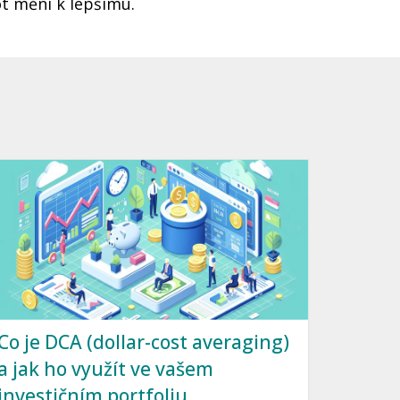
ot mění k lepšímu.
Co je DCA (dollar-cost averaging)
a jak ho využít ve vašem
investičním portfoliu