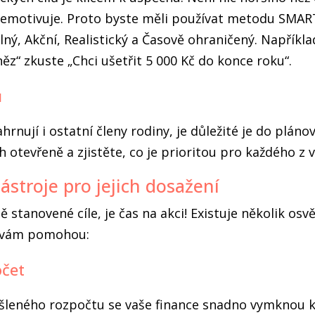
demotivuje. Proto byste měli používat metodu SMART
elný, Akční, Realistický a Časově ohraničený. Napříkl
ěz“ zkuste „Chci ušetřit 5 000 Kč do konce roku“.
u
hrnují i ostatní členy rodiny, je důležité je do plánov
h otevřeně a zjistěte, co je prioritou pro každého z v
ástroje pro jejich dosažení
ě stanovené cíle, je čas na akci! Existuje několik osv
é vám pomohou:
očet
leného rozpočtu se vaše finance snadno vymknou k