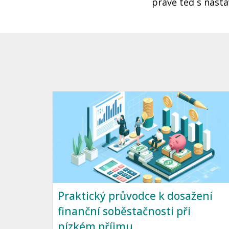
právě teď s nasta
Praktický průvodce k dosažení
finanční soběstačnosti při
nízkém příjmu