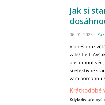
Jak si st
dosáhno
06. 01. 2025 |
Zák
V dnešním světě
záležitost. Av
dosáhnout věcí,
si efektivně sta
vám pomohou žít
Krátkodobé v
Kdykoliv přemýšlí