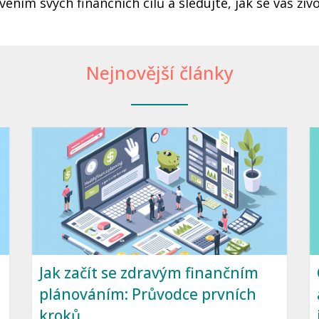
vením svých finančních cílů a sledujte, jak se váš živ
Nejnovější články
Jak začít se zdravým finančním
plánováním: Průvodce prvních
kroků