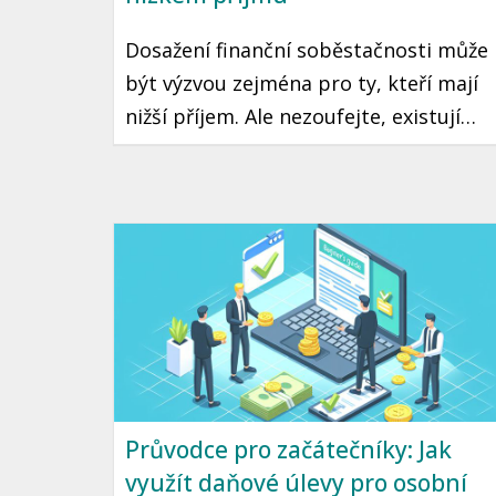
Dosažení finanční soběstačnosti může
být výzvou zejména pro ty, kteří mají
nižší příjem. Ale nezoufejte, existují
praktické kroky a strategie, které vám
mohou pomoci tento cíl dosáhnout.
Přinášíme vám průvodce, jak začít
šetřit a investovat i s omezeným
rozpočtem.
Průvodce pro začátečníky: Jak
využít daňové úlevy pro osobní