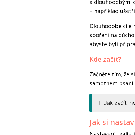
a dlouhodobými cí
– například ušetř
Dlouhodobé cíle n
spoření na důchod
abyste byli připr
Kde začít?
Začněte tím, že s
samotném psaní b
Jak začít i
Jak si nastavi
Nastavení realisti