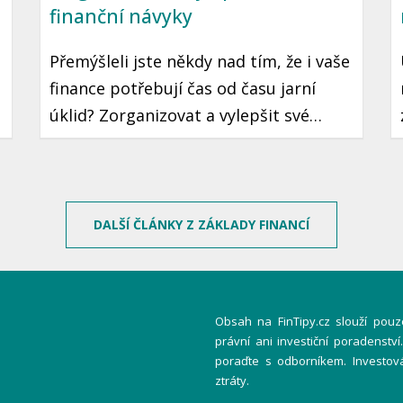
finanční návyky
Přemýšleli jste někdy nad tím, že i vaše
finance potřebují čas od času jarní
úklid? Zorganizovat a vylepšit své
finanční návyky je krok, který může
vést k lepší finanční stabilitě a klidu.
Ukázeme vám, jak na to jednoduše a
prakticky.
DALŠÍ ČLÁNKY Z ZÁKLADY FINANCÍ
Obsah na FinTipy.cz slouží pouze
právní ani investiční poradenstv
poraďte s odborníkem. Investov
ztráty.