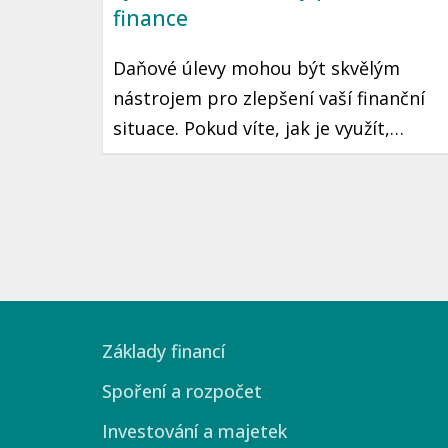
finance
Daňové úlevy mohou být skvělým
nástrojem pro zlepšení vaší finanční
situace. Pokud víte, jak je využít,
můžete ušetřit značné částky na
daních, což může znamenat více peněz
ve vaší kapse každý rok. Přečtěte si,
jakým způsobem můžete maximálně
využít daňové úlevy v České republice.
Základy financí
Spoření a rozpočet
Investování a majetek