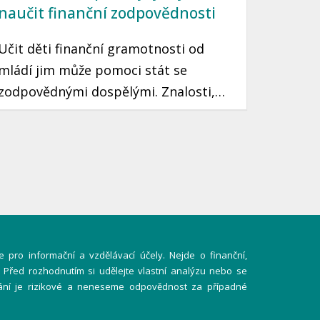
naučit finanční zodpovědnosti
Učit děti finanční gramotnosti od
mládí jim může pomoci stát se
zodpovědnými dospělými. Znalosti,
které si osvojí, jim mohou sloužit po
celý život. Prozradíme vám, jak
motivovat děti k šetření peněz pomocí
jednoduchých a zábavných způsobů.
 pro informační a vzdělávací účely. Nejde o finanční,
í. Před rozhodnutím si udělejte vlastní analýzu nebo se
ání je rizikové a neneseme odpovědnost za případné