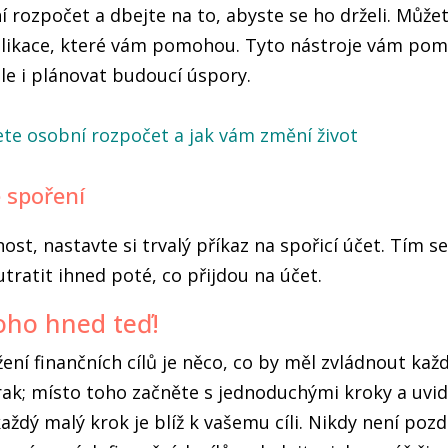
í rozpočet a dbejte na to, abyste se ho drželi. Může
plikace, které vám pomohou. Tyto nástroje vám po
ale i plánovat budoucí úspory.
te osobní rozpočet a jak vám změní život
 spoření
t, nastavte si trvalý příkaz na spořicí účet. Tím s
tratit ihned poté, co přijdou na účet.
oho hned teď!
ení finančních cílů je něco, co by měl zvládnout každ
ak; místo toho začněte s jednoduchými kroky a uvidí
každý malý krok je blíž k vašemu cíli. Nikdy není pozd