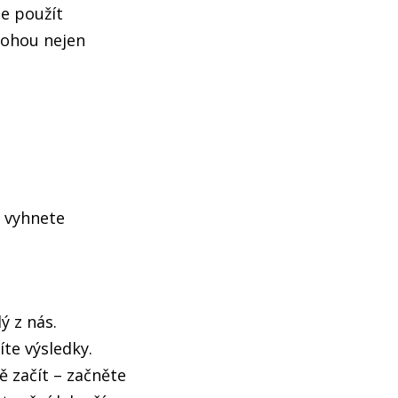
te použít
mohou nejen
e vyhnete
ý z nás.
te výsledky.
ě začít – začněte