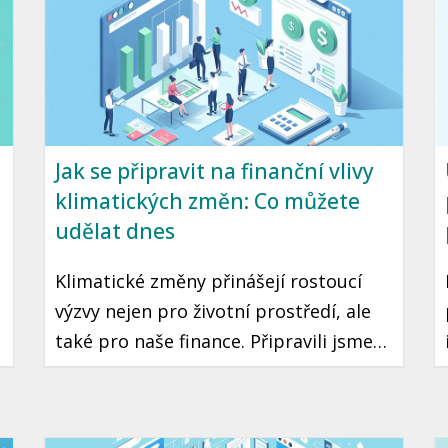
Jak se připravit na finanční vlivy
klimatických změn: Co můžete
udělat dnes
Klimatické změny přinášejí rostoucí
výzvy nejen pro životní prostředí, ale
také pro naše finance. Připravili jsme
pro vás užitečné tipy, jak se vypořádat
s finančními vlivy těchto změn a jak se
na ně co nejlépe připravit. Podíváme se