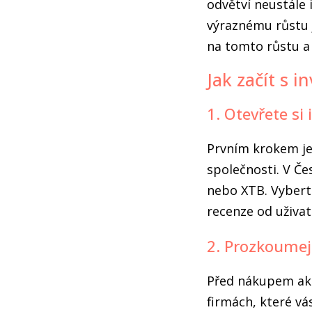
odvětví neustále 
výraznému růstu j
na tomto růstu a 
Jak začít s 
1. Otevřete si 
Prvním krokem je
společnosti. V Če
nebo XTB. Vyberte
recenze od uživat
2. Prozkoumej
Před nákupem akci
firmách, které vás