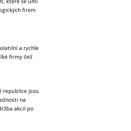
m, které se umí
ogických firem
latilní a rychle
ké firmy čelí
 republice jsou
možnosti na
držba akcií po