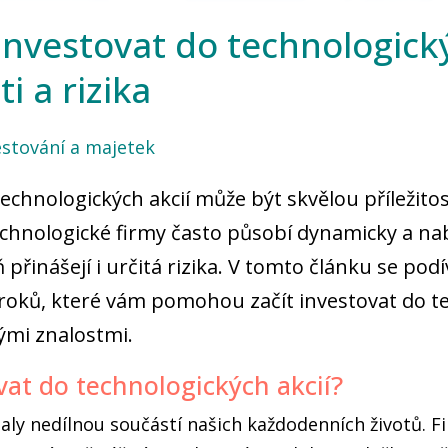
 investovat do technologický
ti a rizika
estování a majetek
echnologických akcií může být skvělou příležitos
echnologické firmy často působí dynamicky a nab
ň přinášejí i určitá rizika. V tomto článku se po
oků, které vám pomohou začít investovat do t
nými znalostmi.
vat do technologických akcií?
aly nedílnou součástí našich každodenních životů. 