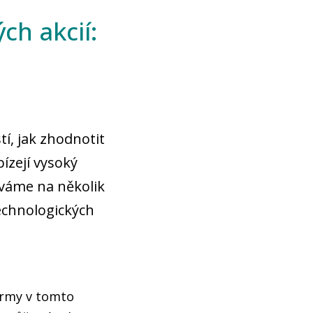
ch akcií:
tí, jak zhodnotit
ízejí vysoký
díváme na několik
echnologických
Firmy v tomto