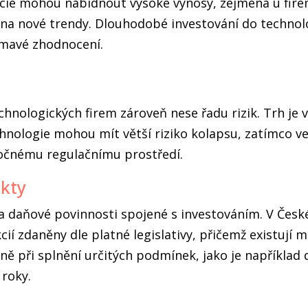
cie mohou nabídnout vysoké výnosy, zejména u fire
 na nové trendy. Dlouhodobé investování do technol
ímavé zhodnocení.
chnologických firem zároveň nese řadu rizik. Trh je vo
hnologie mohou mít větší riziko kolapsu, zatímco vel
očnému regulačnímu prostředí.
kty
 daňové povinnosti spojené s investováním. V České
cií zdaněny dle platné legislativy, přičemž existují 
ě při splnění určitých podmínek, jako je například 
 roky.