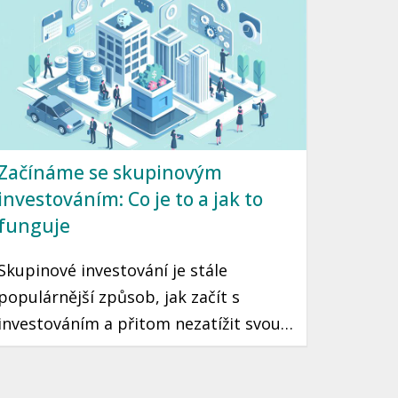
pochopit základy. Tento článek vás
provede hlavními aspekty P2P půjček v
českém kontextu, aby vaše první kroky
v tomto světě byly bezpečné a
úspěšné.
Začínáme se skupinovým
investováním: Co je to a jak to
funguje
Skupinové investování je stále
populárnější způsob, jak začít s
investováním a přitom nezatížit svou
peněženku. Takový typ investování
umožňuje sdílet rizika a rozšiřovat