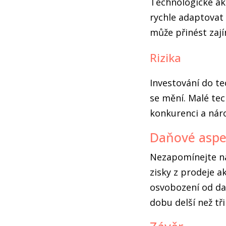
Technologické ak
rychle adaptovat
může přinést zaj
Rizika
Investování do te
se mění. Malé tec
konkurenci a nár
Daňové aspe
Nezapomínejte na
zisky z prodeje ak
osvobození od dan
dobu delší než tři