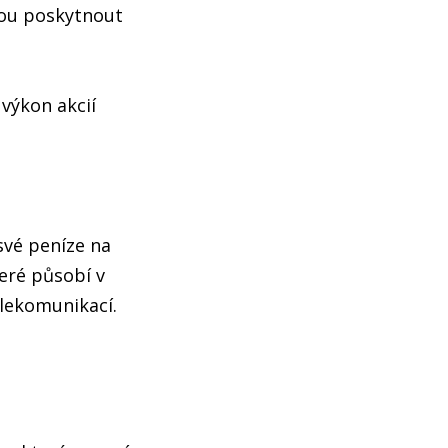
hou poskytnout
 výkon akcií
své peníze na
eré působí v
elekomunikací.