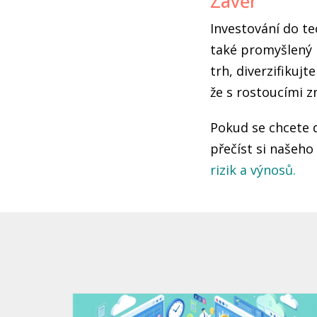
Závěr
Investování do te
také promyšlený p
trh, diverzifikujt
že s rostoucími z
Pokud se chcete 
přečíst si našeho
rizik a výnosů.