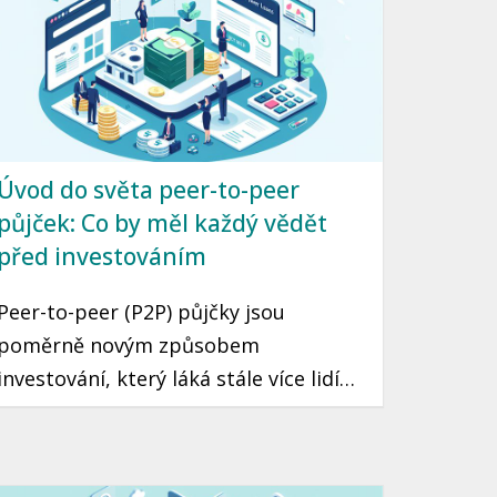
Úvod do světa peer-to-peer
půjček: Co by měl každý vědět
před investováním
Peer-to-peer (P2P) půjčky jsou
poměrně novým způsobem
investování, který láká stále více lidí
svou jednoduchostí a potenciálně
vyššími výnosy. Předtím, než se
rozhodnete investovat, je dobré