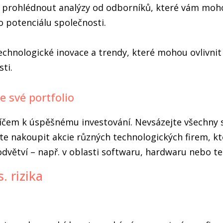
se prohlédnout analýzy od odborníků, které vám mo
o potenciálu společnosti.
technologické inovace a trendy, které mohou ovlivnit
ti.
te své portfolio
klíčem k úspěšnému investování. Nevsázejte všechny 
te nakoupit akcie různých technologických firem, kt
dvětví – např. v oblasti softwaru, hardwaru nebo t
s. rizika