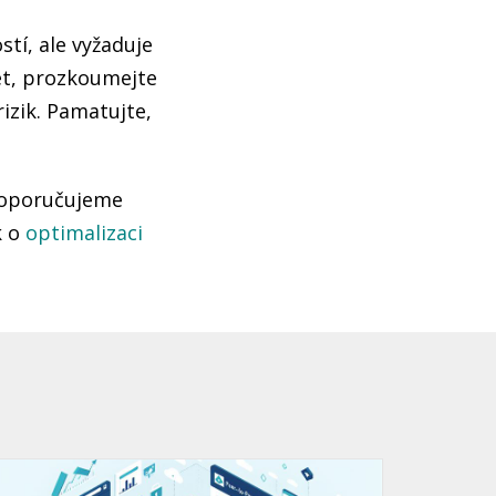
tí, ale vyžaduje
čet, prozkoumejte
rizik. Pamatujte,
 doporučujeme
k o
optimalizaci