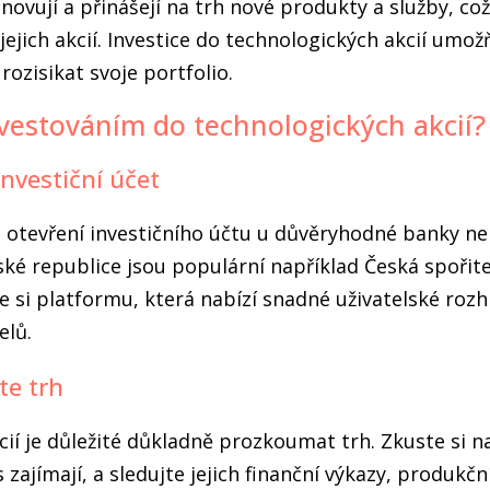
inovují a přinášejí na trh nové produkty a služby, co
ejich akcií. Investice do technologických akcií umož
rozisikat svoje portfolio.
investováním do technologických akcií?
investiční účet
 otevření investičního účtu u důvěryhodné banky n
ské republice jsou populární například Česká spořit
 si platformu, která nabízí snadné uživatelské roz
elů.
te trh
í je důležité důkladně prozkoumat trh. Zkuste si na
 zajímají, a sledujte jejich finanční výkazy, produkčn