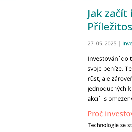
Jak začít
Příležitos
27. 05. 2025 |
Inv
Investování do t
svoje peníze. T
růst, ale zárove
jednoduchých kr
akcií i s omeze
Proč investo
Technologie se st