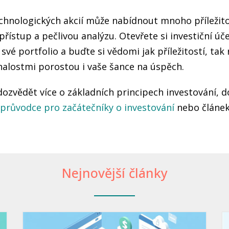
chnologických akcií může nabídnout mnoho příležitos
řístup a pečlivou analýzu. Otevřete si investiční ú
e své portfolio a buďte si vědomi jak příležitostí, tak 
nalostmi porostou i vaše šance na úspěch.
dozvědět více o základních principech investování,
průvodce pro začátečníky o investování
nebo článe
Nejnovější články