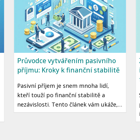
na český kontext a konkrétní kroky,
které můžete podniknout už dnes.
Průvodce vytvářením pasivního
příjmu: Kroky k finanční stabilitě
Pasivní příjem je snem mnoha lidí,
kteří touží po finanční stabilitě a
nezávislosti. Tento článek vám ukáže,
jak můžete v České republice začít
tvořit pasivní příjem, a poskytneme
vám konkrétní kroky a tipy, které vám