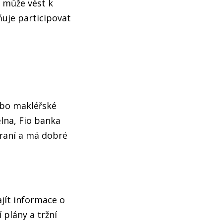
ž může vést k
ňuje participovat
ebo makléřské
elna, Fio banka
hraní a má dobré
jít informace o
í plány a tržní