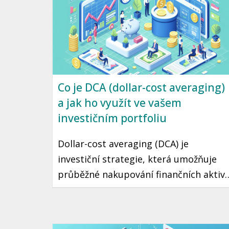
Co je DCA (dollar-cost averaging)
a jak ho využít ve vašem
investičním portfoliu
Dollar-cost averaging (DCA) je
investiční strategie, která umožňuje
průběžné nakupování finančních aktiv
v fixním množství bez ohledu na
aktuální cenu. Díky tomuto přístupu
můžete minimalizovat riziko špatného