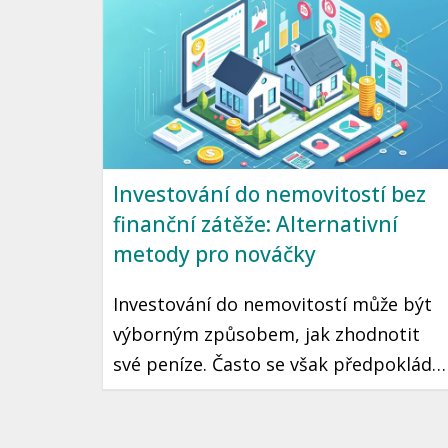
načasování a přehřátí trhu. Tento
článek vás seznámí s tím, jak DCA
funguje a jak ho využít ve vaší vlastní
investiční strategii.
Investování do nemovitostí bez
finanční zátěže: Alternativní
metody pro nováčky
Investování do nemovitostí může být
výborným způsobem, jak zhodnotit
své peníze. Často se však předpokládá,
že je potřeba mít značný kapitál na
začátku, což mnohé potenciální