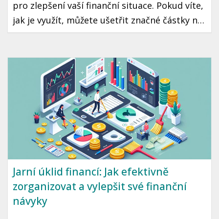
pro zlepšení vaší finanční situace. Pokud víte,
jak je využít, můžete ušetřit značné částky na
daních, což může znamenat více peněz ve vaší
kapse každý rok. Přečtěte si, jakým způsobem
můžete maximálně využít daňové úlevy v
České republice.
Jarní úklid financí: Jak efektivně
zorganizovat a vylepšit své finanční
návyky