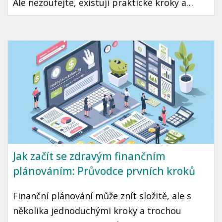
Ale nezoufejte, existují praktické kroky a
strategie, které vám mohou pomoci tento cíl
dosáhnout. Přinášíme vám průvodce, jak začít
šetřit a investovat i s omezeným rozpočtem.
Jak začít se zdravým finančním
plánováním: Průvodce prvních kroků
Finanční plánování může znít složitě, ale s
několika jednoduchými kroky a trochou