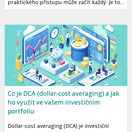
praktického přístupu může začít každý. Je to
cesta ke klidné a stabilní budoucnosti, kde
máte jistotu, že vaše peníze pracují pro vás.
Připravili jsme pro vás průvodce, který vám
pomůže začít se zdravým finančním
plánováním.
Co je DCA (dollar-cost averaging) a jak
ho využít ve vašem investičním
portfoliu
Dollar-cost averaging (DCA) je investiční