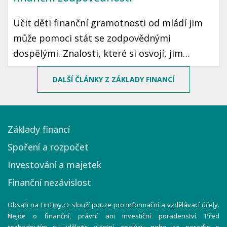
Učit děti finanční gramotnosti od mládí jim
může pomoci stát se zodpovědnými
dospělými. Znalosti, které si osvojí, jim
mohou sloužit po celý život. Prozradíme vám,
DALŠÍ ČLÁNKY Z ZÁKLADY FINANCÍ
jak motivovat děti k šetření peněz pomocí
jednoduchých a zábavných způsobů.
Základy financí
Spoření a rozpočet
Investování a majetek
Finanční nezávislost
Obsah na FinTipy.cz slouží pouze pro informační a vzdělávací účely.
Nejde o finanční, právní ani investiční poradenství. Před