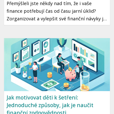
Přemýšleli jste někdy nad tím, že i vaše
finance potřebují čas od času jarní úklid?
Zorganizovat a vylepšit své finanční návyky je
krok, který může vést k lepší finanční
stabilitě a klidu. Ukázeme vám, jak na to
jednoduše a prakticky.
Jak motivovat děti k šetření:
Jednoduché způsoby, jak je naučit
finanční zodpovědnosti