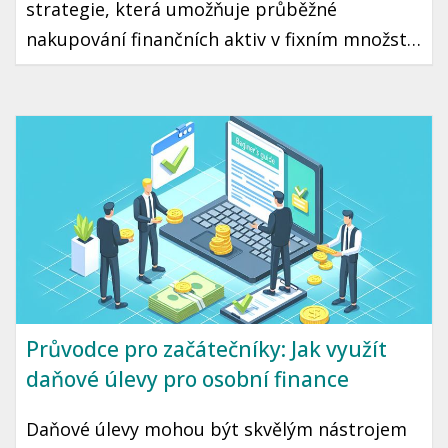
strategie, která umožňuje průběžné
nakupování finančních aktiv v fixním množství
bez ohledu na aktuální cenu. Díky tomuto
přístupu můžete minimalizovat riziko
špatného načasování a přehřátí trhu. Tento
článek vás seznámí s tím, jak DCA funguje a
jak ho využít ve vaší vlastní investiční
strategii.
Průvodce pro začátečníky: Jak využít
daňové úlevy pro osobní finance
Daňové úlevy mohou být skvělým nástrojem