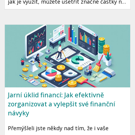
jak je využít, můžete ušetřit značné částky na
daních, což může znamenat více peněz ve vaší
kapse každý rok. Přečtěte si, jakým způsobem
můžete maximálně využít daňové úlevy v
České republice.
Jarní úklid financí: Jak efektivně
zorganizovat a vylepšit své finanční
návyky
Přemýšleli jste někdy nad tím, že i vaše