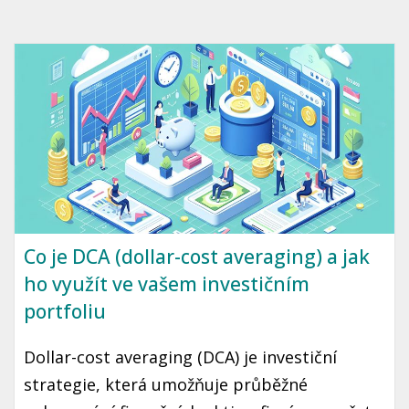
cesta ke klidné a stabilní budoucnosti, kde
máte jistotu, že vaše peníze pracují pro vás.
Připravili jsme pro vás průvodce, který vám
pomůže začít se zdravým finančním
plánováním.
Co je DCA (dollar-cost averaging) a jak
ho využít ve vašem investičním
portfoliu
Dollar-cost averaging (DCA) je investiční
strategie, která umožňuje průběžné