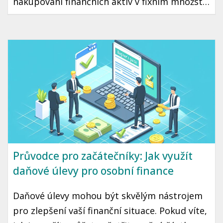
nakupování finančních aktiv v fixním množství
bez ohledu na aktuální cenu. Díky tomuto
přístupu můžete minimalizovat riziko
špatného načasování a přehřátí trhu. Tento
článek vás seznámí s tím, jak DCA funguje a
jak ho využít ve vaší vlastní investiční
strategii.
Průvodce pro začátečníky: Jak využít
daňové úlevy pro osobní finance
Daňové úlevy mohou být skvělým nástrojem
pro zlepšení vaší finanční situace. Pokud víte,