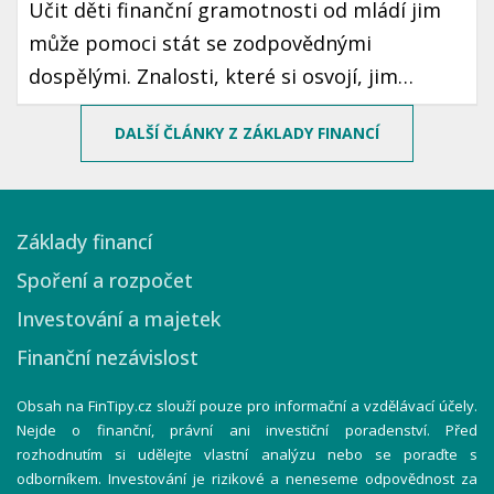
Učit děti finanční gramotnosti od mládí jim
může pomoci stát se zodpovědnými
dospělými. Znalosti, které si osvojí, jim
mohou sloužit po celý život. Prozradíme vám,
DALŠÍ ČLÁNKY Z ZÁKLADY FINANCÍ
jak motivovat děti k šetření peněz pomocí
jednoduchých a zábavných způsobů.
Základy financí
Spoření a rozpočet
Investování a majetek
Finanční nezávislost
Obsah na FinTipy.cz slouží pouze pro informační a vzdělávací účely.
Nejde o finanční, právní ani investiční poradenství. Před
rozhodnutím si udělejte vlastní analýzu nebo se poraďte s
odborníkem. Investování je rizikové a neneseme odpovědnost za