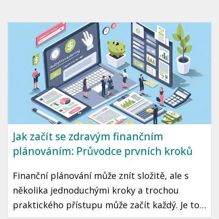
dosáhnout. Přinášíme vám průvodce, jak začít
šetřit a investovat i s omezeným rozpočtem.
Jak začít se zdravým finančním
plánováním: Průvodce prvních kroků
Finanční plánování může znít složitě, ale s
několika jednoduchými kroky a trochou
praktického přístupu může začít každý. Je to