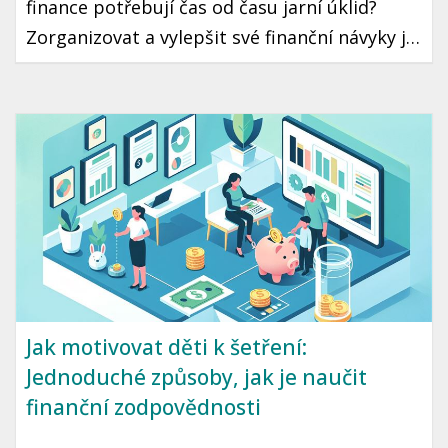
finance potřebují čas od času jarní úklid?
Zorganizovat a vylepšit své finanční návyky je
krok, který může vést k lepší finanční
stabilitě a klidu. Ukázeme vám, jak na to
jednoduše a prakticky.
Jak motivovat děti k šetření:
Jednoduché způsoby, jak je naučit
finanční zodpovědnosti