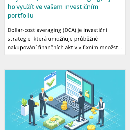
ho využít ve vašem investičním
portfoliu
Dollar-cost averaging (DCA) je investiční
strategie, která umožňuje průběžné
nakupování finančních aktiv v fixním množství
bez ohledu na aktuální cenu. Díky tomuto
přístupu můžete minimalizovat riziko
špatného načasování a přehřátí trhu. Tento
článek vás seznámí s tím, jak DCA funguje a
jak ho využít ve vaší vlastní investiční
strategii.