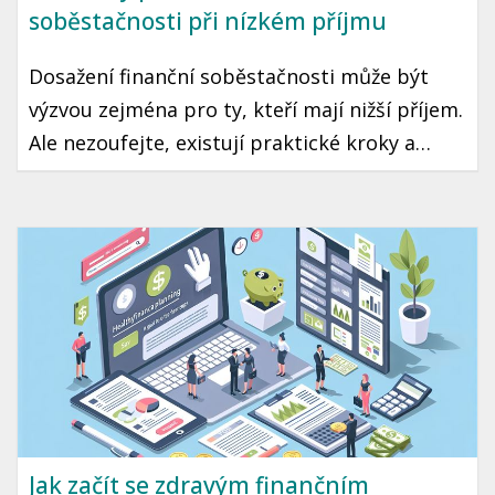
soběstačnosti při nízkém příjmu
Dosažení finanční soběstačnosti může být
výzvou zejména pro ty, kteří mají nižší příjem.
Ale nezoufejte, existují praktické kroky a
strategie, které vám mohou pomoci tento cíl
dosáhnout. Přinášíme vám průvodce, jak začít
šetřit a investovat i s omezeným rozpočtem.
Jak začít se zdravým finančním