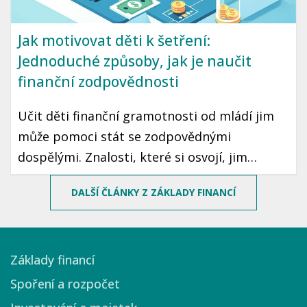
Jak motivovat děti k šetření:
Jednoduché způsoby, jak je naučit
finanční zodpovědnosti
Učit děti finanční gramotnosti od mládí jim
může pomoci stát se zodpovědnými
dospělými. Znalosti, které si osvojí, jim
mohou sloužit po celý život. Prozradíme vám,
DALŠÍ ČLÁNKY Z ZÁKLADY FINANCÍ
jak motivovat děti k šetření peněz pomocí
jednoduchých a zábavných způsobů.
Základy financí
Spoření a rozpočet