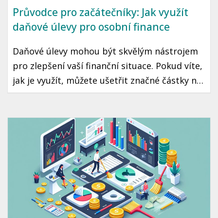
Průvodce pro začátečníky: Jak využít
daňové úlevy pro osobní finance
Daňové úlevy mohou být skvělým nástrojem
pro zlepšení vaší finanční situace. Pokud víte,
jak je využít, můžete ušetřit značné částky na
daních, což může znamenat více peněz ve vaší
kapse každý rok. Přečtěte si, jakým způsobem
můžete maximálně využít daňové úlevy v
České republice.