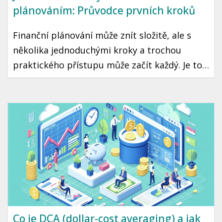
plánováním: Průvodce prvních kroků
Finanční plánování může znít složitě, ale s
několika jednoduchými kroky a trochou
praktického přístupu může začít každý. Je to
cesta ke klidné a stabilní budoucnosti, kde
máte jistotu, že vaše peníze pracují pro vás.
Připravili jsme pro vás průvodce, který vám
pomůže začít se zdravým finančním
plánováním.
Co je DCA (dollar-cost averaging) a jak