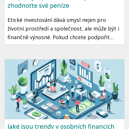
zhodnoťte své peníze
Etické investování dává smysl nejen pro
životní prostředí a společnost, ale může být i
finančně výnosné. Pokud chcete podpořit
pozitivní změny a zároveň zhodnotit své
peníze, je to cesta pro vás. V tomto článku
vám ukážu, jak na to konkrétně v českém
kontextu.
Jaké jsou trendy v osobních financích