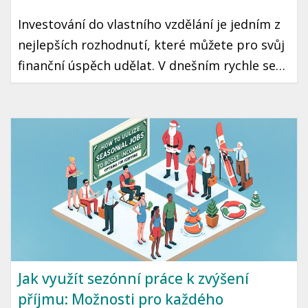
Investování do vlastního vzdělání je jedním z
nejlepších rozhodnutí, které můžete pro svůj
finanční úspěch udělat. V dnešním rychle se
měnícím světě je neustálé vzdělávání klíčem k
udržení konkurenceschopnosti na trhu práce
a zajištění růstu vaší kariéry. Tento článek vás
provede kroky, jak efektivně investovat do
svého vzdělání v českém kontextu.
Jak využít sezónní práce k zvýšení
příjmu: Možnosti pro každého