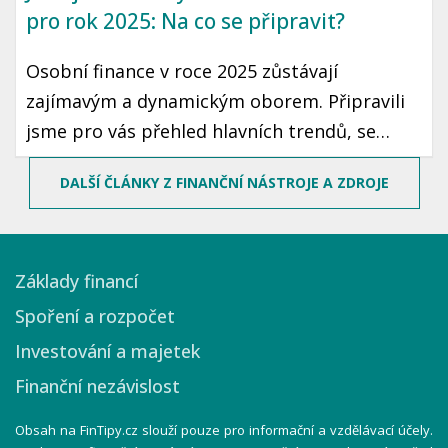
pro rok 2025: Na co se připravit?
Osobní finance v roce 2025 zůstávají
zajímavým a dynamickým oborem. Připravili
jsme pro vás přehled hlavních trendů, se
kterými se můžete setkat, a přinášíme
DALŠÍ ČLÁNKY Z FINANČNÍ NÁSTROJE A ZDROJE
praktické tipy, jak na tyto změny reagovat a
co od nich očekávat.
Základy financí
Spoření a rozpočet
Investování a majetek
Finanční nezávislost
Obsah na FinTipy.cz slouží pouze pro informační a vzdělávací účely.