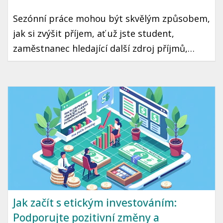
Sezónní práce mohou být skvělým způsobem,
jak si zvýšit příjem, ať už jste student,
zaměstnanec hledající další zdroj příjmů,
nebo osoba v přechodovém období. Tento
typ práce nabízí flexibilitu a často i možnost
naučit se nové dovednosti. V tomto článku se
podíváme na různé možnosti sezónní práce,
jak je najít a na co si dát pozor z hlediska
českého trhu práce.
Jak začít s etickým investováním:
Podporujte pozitivní změny a