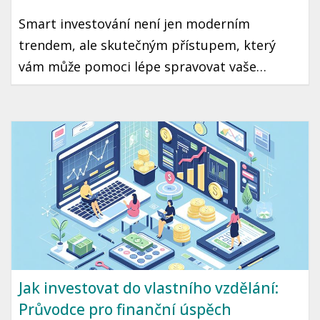
Smart investování není jen moderním
trendem, ale skutečným přístupem, který
vám může pomoci lépe spravovat vaše
finanční prostředky. Tento článek vás
provede technologiemi a nástroji, které
můžete v České republice využít, abyste si
ulehčili cestu k úspěšným investicím.
Jak investovat do vlastního vzdělání:
Průvodce pro finanční úspěch