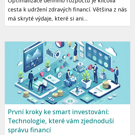
Optimalizace denního rozpočtu je klíčová
cesta k udržení zdravých financí. Většina z nás
má skryté výdaje, které si ani
neuvědomujeme. Tento článek se zaměřuje
na praktické rady a kroky, jak tyto výdaje
najít a eliminovat.
První kroky ke smart investování:
Technologie, které vám zjednoduší
správu financí