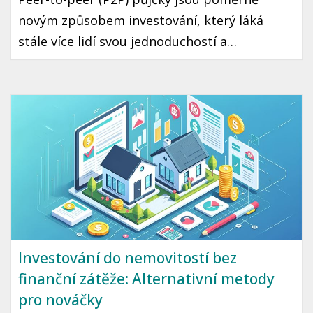
novým způsobem investování, který láká
stále více lidí svou jednoduchostí a
potenciálně vyššími výnosy. Předtím, než se
rozhodnete investovat, je dobré pochopit
základy. Tento článek vás provede hlavními
aspekty P2P půjček v českém kontextu, aby
vaše první kroky v tomto světě byly bezpečné
a úspěšné.
Investování do nemovitostí bez
finanční zátěže: Alternativní metody
pro nováčky