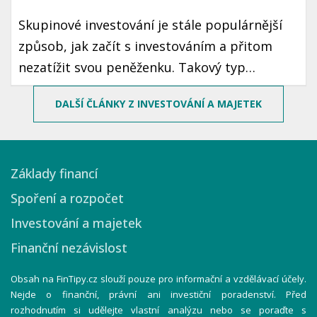
Skupinové investování je stále populárnější
způsob, jak začít s investováním a přitom
nezatížit svou peněženku. Takový typ
investování umožňuje sdílet rizika a
DALŠÍ ČLÁNKY Z INVESTOVÁNÍ A MAJETEK
rozšiřovat možnosti i pro ty, kteří nemají
vysoký vstupní kapitál. Pojďme se podívat, jak
skupinové investování funguje a jak byste
Základy financí
mohli začít.
Spoření a rozpočet
Investování a majetek
Finanční nezávislost
Obsah na FinTipy.cz slouží pouze pro informační a vzdělávací účely.
Nejde o finanční, právní ani investiční poradenství. Před
rozhodnutím si udělejte vlastní analýzu nebo se poraďte s