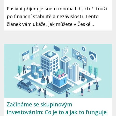
Pasivní příjem je snem mnoha lidí, kteří touží
po finanční stabilitě a nezávislosti. Tento
článek vám ukáže, jak můžete v České
republice začít tvořit pasivní příjem, a
poskytneme vám konkrétní kroky a tipy,
které vám mohou pomoci dosáhnout tohoto
cíle.
Začínáme se skupinovým
investováním: Co je to a jak to funguje