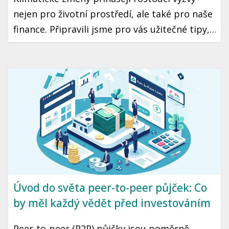
nejen pro životní prostředí, ale také pro naše
finance. Připravili jsme pro vás užitečné tipy,
jak se vypořádat s finančními vlivy těchto
změn a jak se na ně co nejlépe připravit.
Podíváme se na český kontext a konkrétní
kroky, které můžete podniknout už dnes.
Úvod do světa peer-to-peer půjček: Co
by měl každý vědět před investováním
Peer-to-peer (P2P) půjčky jsou poměrně