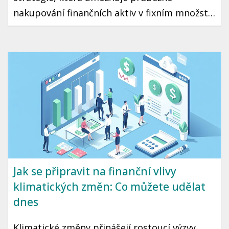
nakupování finančních aktiv v fixním množství
bez ohledu na aktuální cenu. Díky tomuto
přístupu můžete minimalizovat riziko
špatného načasování a přehřátí trhu. Tento
článek vás seznámí s tím, jak DCA funguje a
jak ho využít ve vaší vlastní investiční
strategii.
Jak se připravit na finanční vlivy
klimatických změn: Co můžete udělat
dnes
Klimatické změny přinášejí rostoucí výzvy