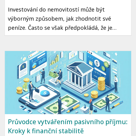
Investování do nemovitostí může být
výborným způsobem, jak zhodnotit své
peníze. Často se však předpokládá, že je
potřeba mít značný kapitál na začátku, což
mnohé potenciální investory odrazuje.
Existují ale i alternativní metody, které
nevyžadují obrovské finanční zátěže a přitom
jsou vhodné i pro nováčky.
Průvodce vytvářením pasivního příjmu:
Kroky k finanční stabilitě