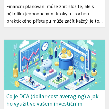
Finanční plánování může znít složitě, ale s
několika jednoduchými kroky a trochou
praktického přístupu může začít každý. Je to
cesta ke klidné a stabilní budoucnosti, kde
máte jistotu, že vaše peníze pracují pro vás.
Připravili jsme pro vás průvodce, který vám
pomůže začít se zdravým finančním
plánováním.
Co je DCA (dollar-cost averaging) a jak
ho využít ve vašem investičním