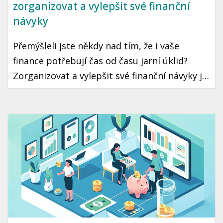
zorganizovat a vylepšit své finanční
návyky
Přemýšleli jste někdy nad tím, že i vaše
finance potřebují čas od času jarní úklid?
Zorganizovat a vylepšit své finanční návyky je
krok, který může vést k lepší finanční
stabilitě a klidu. Ukázeme vám, jak na to
jednoduše a prakticky.