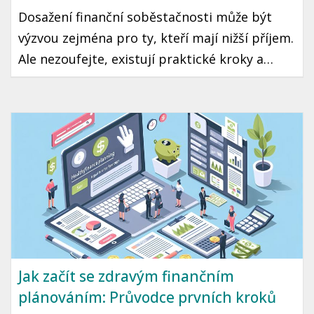
Dosažení finanční soběstačnosti může být
výzvou zejména pro ty, kteří mají nižší příjem.
Ale nezoufejte, existují praktické kroky a
strategie, které vám mohou pomoci tento cíl
dosáhnout. Přinášíme vám průvodce, jak začít
šetřit a investovat i s omezeným rozpočtem.
Jak začít se zdravým finančním
plánováním: Průvodce prvních kroků