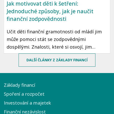
Jak motivovat děti k šetření:
Jednoduché způsoby, jak je naučit
finanční zodpovědnosti
Učit děti finanční gramotnosti od mládí jim
může pomoci stát se zodpovědnými
dospělými. Znalosti, které si osvojí, jim
mohou sloužit po celý život. Prozradíme vám,
DALŠÍ ČLÁNKY Z ZÁKLADY FINANCÍ
jak motivovat děti k šetření peněz pomocí
jednoduchých a zábavných způsobů.
Základy financí
Spoření a rozpočet
Investování a majetek
Finanční nezávislost