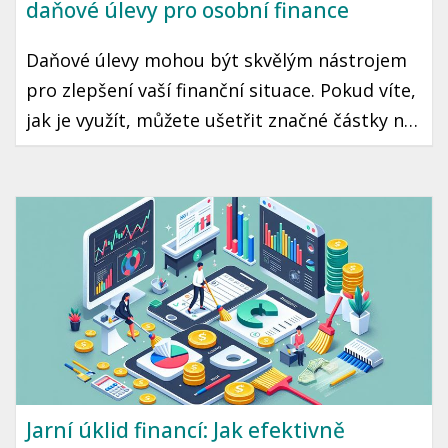
daňové úlevy pro osobní finance
Daňové úlevy mohou být skvělým nástrojem
pro zlepšení vaší finanční situace. Pokud víte,
jak je využít, můžete ušetřit značné částky na
daních, což může znamenat více peněz ve vaší
kapse každý rok. Přečtěte si, jakým způsobem
můžete maximálně využít daňové úlevy v
České republice.
Jarní úklid financí: Jak efektivně