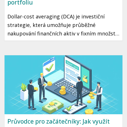
portfoliu
Dollar-cost averaging (DCA) je investiční
strategie, která umožňuje průběžné
nakupování finančních aktiv v fixním množství
bez ohledu na aktuální cenu. Díky tomuto
přístupu můžete minimalizovat riziko
špatného načasování a přehřátí trhu. Tento
článek vás seznámí s tím, jak DCA funguje a
jak ho využít ve vaší vlastní investiční
strategii.
Průvodce pro začátečníky: Jak využít