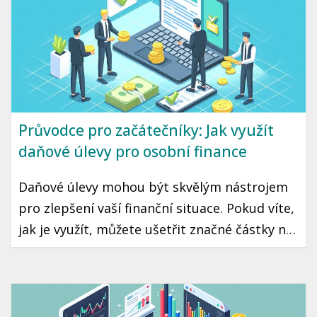
jak ho využít ve vaší vlastní investiční
strategii.
Průvodce pro začátečníky: Jak využít
daňové úlevy pro osobní finance
Daňové úlevy mohou být skvělým nástrojem
pro zlepšení vaší finanční situace. Pokud víte,
jak je využít, můžete ušetřit značné částky na
daních, což může znamenat více peněz ve vaší
kapse každý rok. Přečtěte si, jakým způsobem
můžete maximálně využít daňové úlevy v
České republice.