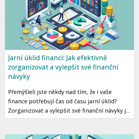
Jarní úklid financí: Jak efektivně
zorganizovat a vylepšit své finanční
návyky
Přemýšleli jste někdy nad tím, že i vaše
finance potřebují čas od času jarní úklid?
Zorganizovat a vylepšit své finanční návyky je
krok, který může vést k lepší finanční
stabilitě a klidu. Ukázeme vám, jak na to
jednoduše a prakticky.