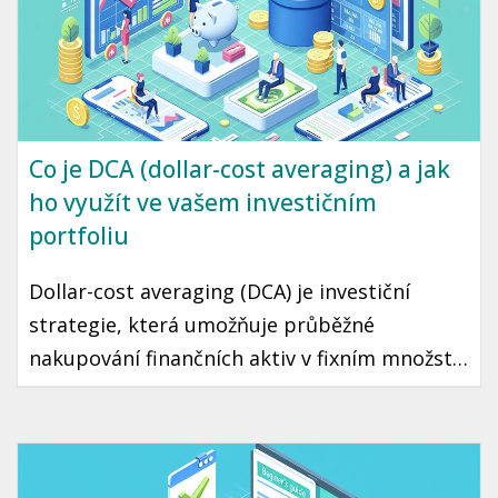
Co je DCA (dollar-cost averaging) a jak
ho využít ve vašem investičním
portfoliu
Dollar-cost averaging (DCA) je investiční
strategie, která umožňuje průběžné
nakupování finančních aktiv v fixním množství
bez ohledu na aktuální cenu. Díky tomuto
přístupu můžete minimalizovat riziko
špatného načasování a přehřátí trhu. Tento
článek vás seznámí s tím, jak DCA funguje a