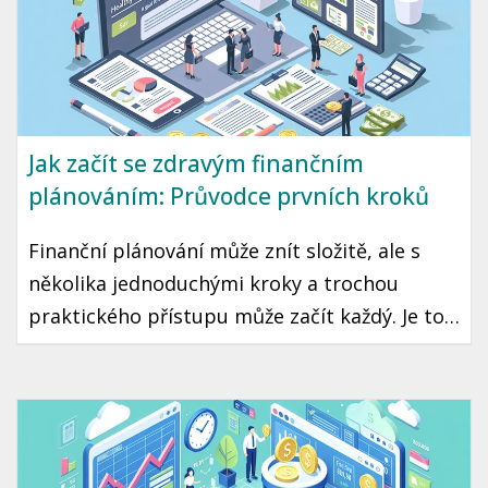
Jak začít se zdravým finančním
plánováním: Průvodce prvních kroků
Finanční plánování může znít složitě, ale s
několika jednoduchými kroky a trochou
praktického přístupu může začít každý. Je to
cesta ke klidné a stabilní budoucnosti, kde
máte jistotu, že vaše peníze pracují pro vás.
Připravili jsme pro vás průvodce, který vám
pomůže začít se zdravým finančním
plánováním.