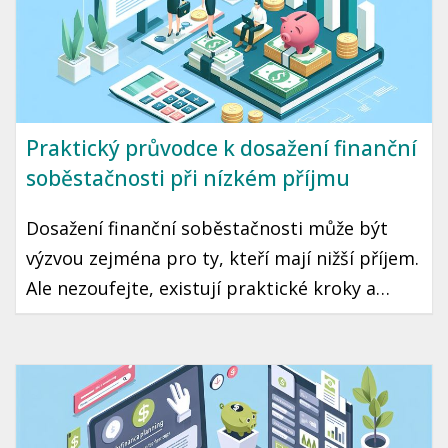
Praktický průvodce k dosažení finanční
soběstačnosti při nízkém příjmu
Dosažení finanční soběstačnosti může být
výzvou zejména pro ty, kteří mají nižší příjem.
Ale nezoufejte, existují praktické kroky a
strategie, které vám mohou pomoci tento cíl
dosáhnout. Přinášíme vám průvodce, jak začít
šetřit a investovat i s omezeným rozpočtem.