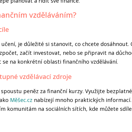
épe plánovat a řídit své finance.
finančním vzděláváním?
cíle
 učení, je důležité si stanovit, co chcete dosáhnout.
zpočet, začít investovat, nebo se připravit na důcho
se na konkrétní oblasti finančního vzdělávání.
stupné vzdělávací zdroje
 spoustu peněz za finanční kurzy. Využijte bezplatné
jako
Měšec.cz
nabízejí mnoho praktických informací
ním komunitám na sociálních sítích, kde můžete sdíle