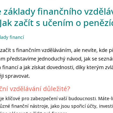
 základy finančního vzdělá
Jak začít s učením o penězí
lady financí
 začít s finančním vzděláváním, ale nevíte, kde p
m představíme jednoduchý návod, jak se sezná
financí a jak získat dovednosti, díky kterým zv
ji spravovat.
ční vzdělávání důležité?
 je klíčové pro zabezpečení vaší budoucnosti. Máte-l
různé finanční nástroje, jako jsou spořicí účty, inves