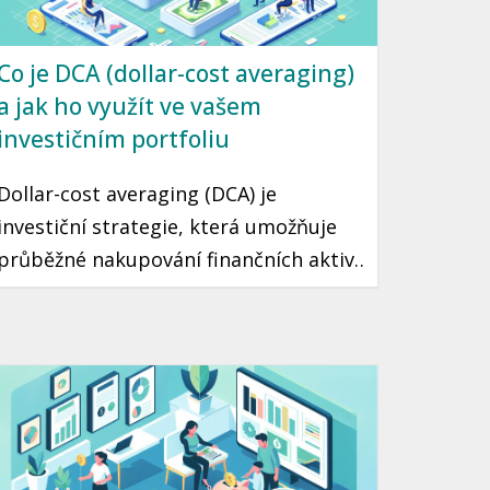
Co je DCA (dollar-cost averaging)
a jak ho využít ve vašem
investičním portfoliu
Dollar-cost averaging (DCA) je
investiční strategie, která umožňuje
průběžné nakupování finančních aktiv
v fixním množství bez ohledu na
aktuální cenu. Díky tomuto přístupu
můžete minimalizovat riziko špatného
načasování a přehřátí trhu. Tento
článek vás seznámí s tím, jak DCA
funguje a jak ho využít ve vaší vlastní
investiční strategii.