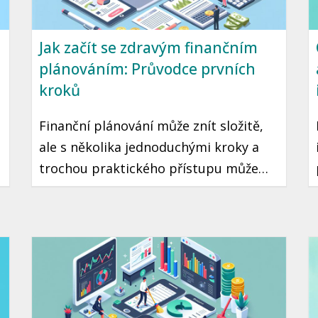
Jak začít se zdravým finančním
plánováním: Průvodce prvních
kroků
Finanční plánování může znít složitě,
ale s několika jednoduchými kroky a
trochou praktického přístupu může
začít každý. Je to cesta ke klidné a
stabilní budoucnosti, kde máte jistotu,
že vaše peníze pracují pro vás.
Připravili jsme pro vás průvodce, který
vám pomůže začít se zdravým
finančním plánováním.