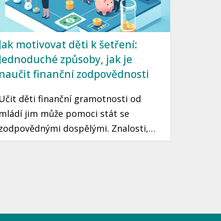
Jak motivovat děti k šetření:
Jednoduché způsoby, jak je
naučit finanční zodpovědnosti
Učit děti finanční gramotnosti od
mládí jim může pomoci stát se
zodpovědnými dospělými. Znalosti,
které si osvojí, jim mohou sloužit po
celý život. Prozradíme vám, jak
motivovat děti k šetření peněz pomocí
jednoduchých a zábavných způsobů.