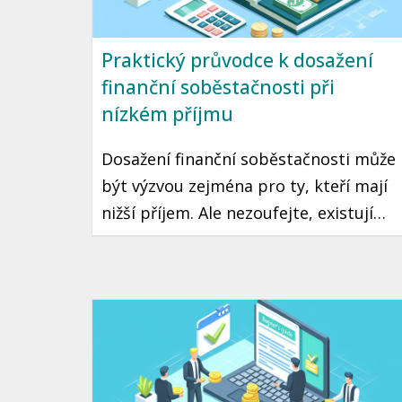
Praktický průvodce k dosažení
finanční soběstačnosti při
nízkém příjmu
Dosažení finanční soběstačnosti může
být výzvou zejména pro ty, kteří mají
nižší příjem. Ale nezoufejte, existují
praktické kroky a strategie, které vám
mohou pomoci tento cíl dosáhnout.
Přinášíme vám průvodce, jak začít
šetřit a investovat i s omezeným
rozpočtem.