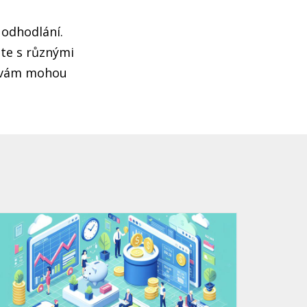
 odhodlání.
jte s různými
e, vám mohou