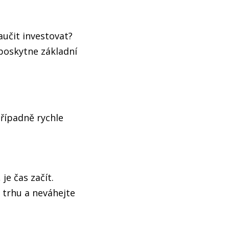
aučit investovat?
oskytne základní
případně rychle
je čas začít.
 trhu a neváhejte