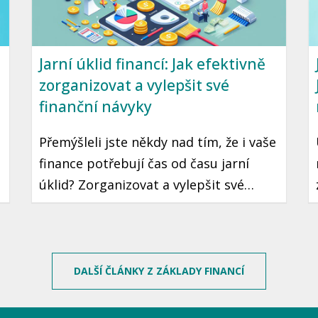
Jarní úklid financí: Jak efektivně
zorganizovat a vylepšit své
finanční návyky
Přemýšleli jste někdy nad tím, že i vaše
finance potřebují čas od času jarní
úklid? Zorganizovat a vylepšit své
finanční návyky je krok, který může
vést k lepší finanční stabilitě a klidu.
Ukázeme vám, jak na to jednoduše a
prakticky.
DALŠÍ ČLÁNKY Z ZÁKLADY FINANCÍ