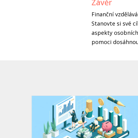
Závěr
Finanční vzdělává
Stanovte si své c
aspekty osobních 
pomoci dosáhnout