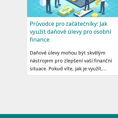
Průvodce pro začátečníky: Jak
využít daňové úlevy pro osobní
finance
Daňové úlevy mohou být skvělým
nástrojem pro zlepšení vaší finanční
situace. Pokud víte, jak je využít,
můžete ušetřit značné částky na
daních, což může znamenat více peněz
ve vaší kapse každý rok. Přečtěte si,
jakým způsobem můžete maximálně
využít daňové úlevy v České republice.