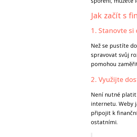
spoření, můžete l
Jak začít s 
1. Stanovte si 
Než se pustíte do
spravovat svůj ro
pomohou zaměřit 
2. Využijte do
Není nutné platit
internetu. Weby 
připojit k finanč
ostatními.