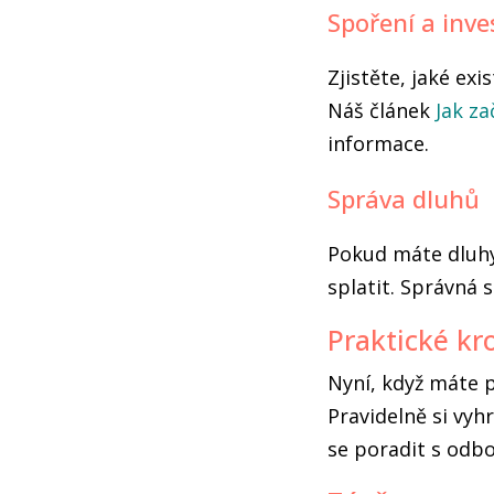
Spoření a inve
Zjistěte, jaké ex
Náš článek
Jak za
informace.
Správa dluhů
Pokud máte dluhy,
splatit. Správná s
Praktické kro
Nyní, když máte p
Pravidelně si vyh
se poradit s odb