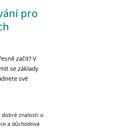
vání pro
ch
řesně začít? V
mit se základy
ládnete své
i dobré znalosti o
tice a důchodová