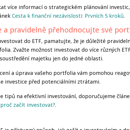
at více informací o strategickém plánování investic
lánek
Cesta k finanční nezávislosti: Prvních 5 kroků
.
te a pravidelně přehodnocujte své port
nvestovat do ETF, pamatujte, že je důležité pravidel
olia. Zvažte možnost investovat do více různých ETF
 soustředění majetku jen do jedné oblasti.
cení a úprava vašeho portfolia vám pomohou reago
še investice před potenciálními ztrátami.
ce tipů na efektivní investování, doporučujeme člán
 proč začít investovat?
.