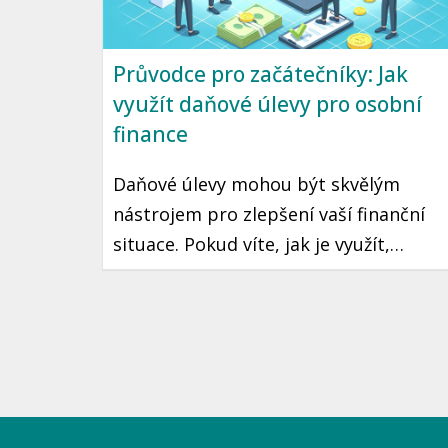
Průvodce pro začátečníky: Jak
využít daňové úlevy pro osobní
finance
Daňové úlevy mohou být skvělým
nástrojem pro zlepšení vaší finanční
situace. Pokud víte, jak je využít,
můžete ušetřit značné částky na
daních, což může znamenat více peněz
ve vaší kapse každý rok. Přečtěte si,
jakým způsobem můžete maximálně
využít daňové úlevy v České republice.