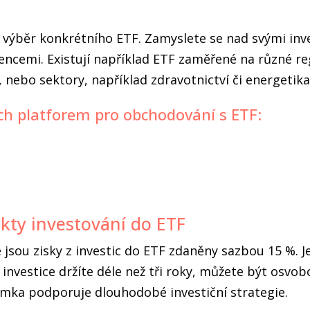
výběr konkrétního ETF. Zamyslete se nad svými inves
encemi. Existují například ETF zaměřené na různé reg
 nebo sektory, například zdravotnictví či energetika
ých platforem pro obchodování s ETF:
kty investování do ETF
 jsou zisky z investic do ETF zdaněny sazbou 15 %. J
investice držíte déle než tři roky, můžete být osvo
imka podporuje dlouhodobé investiční strategie.