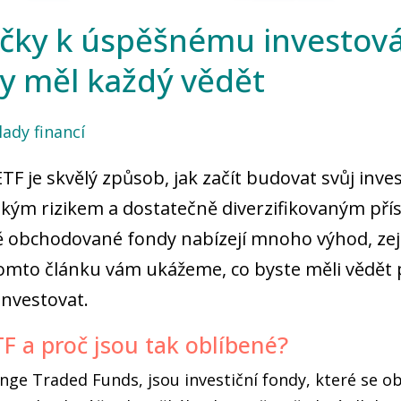
ůčky k úspěšnému investová
by měl každý vědět
lady financí
TF je skvělý způsob, jak začít budovat svůj inves
zkým rizikem a dostatečně diverzifikovaným př
ě obchodované fondy nabízejí mnoho výhod, ze
tomto článku vám ukážeme, co byste měli vědět 
investovat.
TF a proč jsou tak oblíbené?
nge Traded Funds, jsou investiční fondy, které se o