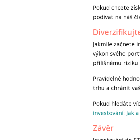
Pokud chcete získ
podívat na náš č
Diverzifikuj
Jakmile začnete i
výkon svého portf
přílišnému riziku
Pravidelné hodno
trhu a chránit va
Pokud hledáte ví
investování: Jak a
Závěr