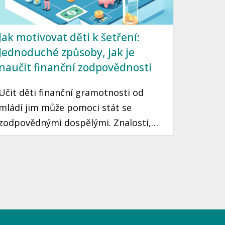
Jak motivovat děti k šetření:
Jednoduché způsoby, jak je
naučit finanční zodpovědnosti
Učit děti finanční gramotnosti od
mládí jim může pomoci stát se
zodpovědnými dospělými. Znalosti,
které si osvojí, jim mohou sloužit po
celý život. Prozradíme vám, jak
motivovat děti k šetření peněz pomocí
jednoduchých a zábavných způsobů.