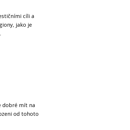
tičními cíli a
iony, jako je
.
e dobré mít na
bozeni od tohoto