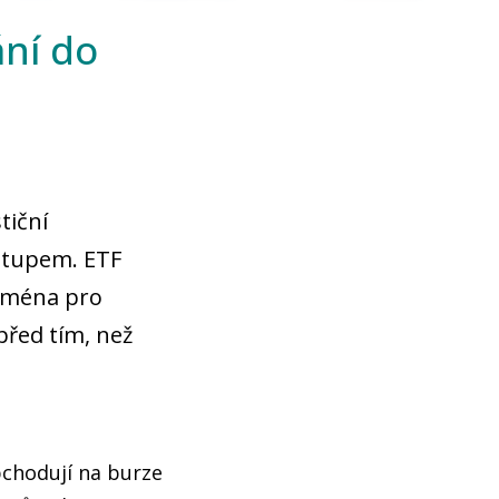
ní do
tiční
ístupem. ETF
jména pro
před tím, než
bchodují na burze