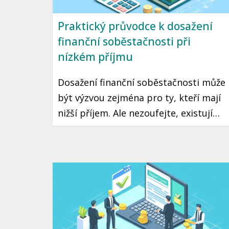
Praktický průvodce k dosažení
finanční soběstačnosti při
nízkém příjmu
Dosažení finanční soběstačnosti může
být výzvou zejména pro ty, kteří mají
nižší příjem. Ale nezoufejte, existují
praktické kroky a strategie, které vám
mohou pomoci tento cíl dosáhnout.
Přinášíme vám průvodce, jak začít
šetřit a investovat i s omezeným
rozpočtem.