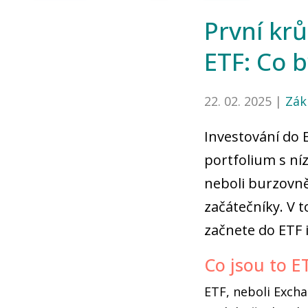
První kr
ETF: Co 
22. 02. 2025 |
Zák
Investování do E
portfolium s ní
neboli burzovn
začátečníky. V 
začnete do ETF 
Co jsou to E
ETF, neboli Excha