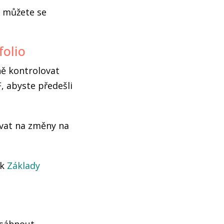
, můžete se
folio
ně kontrolovat
, abyste předešli
vat na změny na
ek
Základy