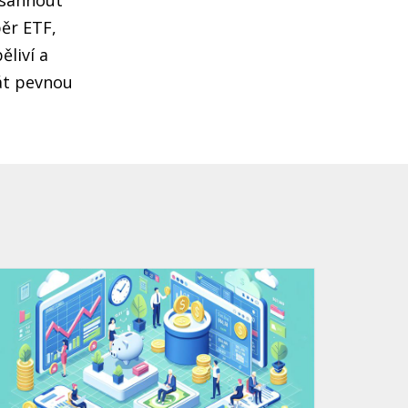
osáhnout
běr ETF,
ěliví a
tát pevnou