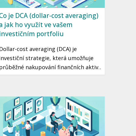
Co je DCA (dollar-cost averaging)
a jak ho využít ve vašem
investičním portfoliu
Dollar-cost averaging (DCA) je
investiční strategie, která umožňuje
průběžné nakupování finančních aktiv
v fixním množství bez ohledu na
aktuální cenu. Díky tomuto přístupu
můžete minimalizovat riziko špatného
načasování a přehřátí trhu. Tento
článek vás seznámí s tím, jak DCA
funguje a jak ho využít ve vaší vlastní
investiční strategii.