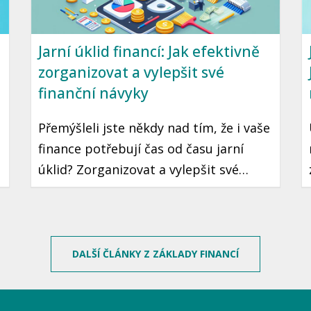
Jarní úklid financí: Jak efektivně
zorganizovat a vylepšit své
finanční návyky
Přemýšleli jste někdy nad tím, že i vaše
finance potřebují čas od času jarní
úklid? Zorganizovat a vylepšit své
finanční návyky je krok, který může
vést k lepší finanční stabilitě a klidu.
Ukázeme vám, jak na to jednoduše a
prakticky.
DALŠÍ ČLÁNKY Z ZÁKLADY FINANCÍ