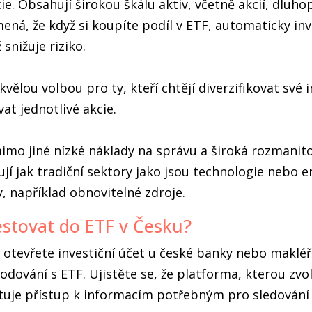
e. Obsahují širokou škálu aktiv, včetně akcií, dluho
ná, že když si koupíte podíl v ETF, automaticky inv
 snižuje riziko.
kvělou volbou pro ty, kteří chtějí diverzifikovat své 
at jednotlivé akcie.
imo jiné nízké náklady na správu a široká rozmanit
ují jak tradiční sektory jako jsou technologie nebo en
y, například obnovitelné zdroje.
vestovat do ETF v Česku?
i otevřete investiční účet u české banky nebo makléř
odování s ETF. Ujistěte se, že platforma, kterou zvolí
tuje přístup k informacím potřebným pro sledování