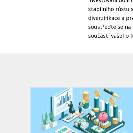
Investování do ET
stabilního růstu 
diverzifikace a p
soustřeďte se na 
součástí vašeho f