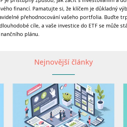
F je přístupný způsob, jak začít s investováním a d
svého financí. Pamatujte si, že klíčem je důkladný vý
ravidelné přehodnocování vašeho portfolia. Buďte trp
dlouhodobé cíle, a vaše investice do ETF se může s
inančního plánu.
Nejnovější články