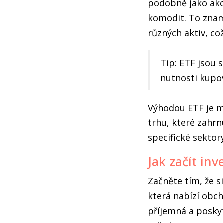
podobně jako akci
komodit. To zname
různých aktiv, což
Tip: ETF jsou s
nutnosti kupov
Výhodou ETF je m
trhu, které zahrn
specifické sektor
Jak začít in
Začněte tím, že s
která nabízí obch
příjemná a posky