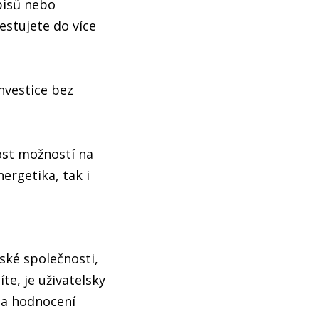
pisů nebo
estujete do více
investice bez
ost možností na
ergetika, tak i
ské společnosti,
te, je uživatelsky
 a hodnocení