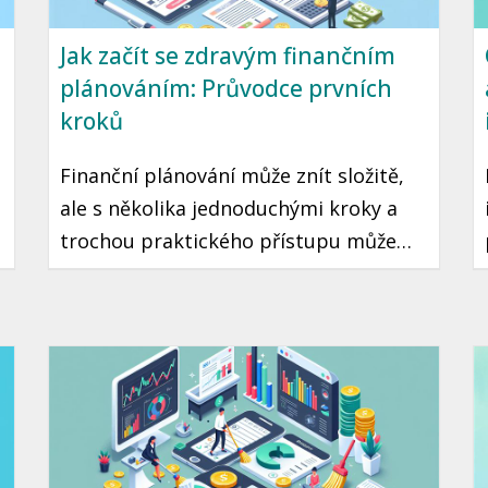
Jak začít se zdravým finančním
plánováním: Průvodce prvních
kroků
Finanční plánování může znít složitě,
ale s několika jednoduchými kroky a
trochou praktického přístupu může
začít každý. Je to cesta ke klidné a
stabilní budoucnosti, kde máte jistotu,
že vaše peníze pracují pro vás.
Připravili jsme pro vás průvodce, který
vám pomůže začít se zdravým
finančním plánováním.