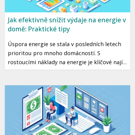
Jak efektivně snížit výdaje na energie v
domě: Praktické tipy
Úspora energie se stala v posledních letech
prioritou pro mnoho domácností. S
rostoucími náklady na energie je klíčové najít
způsoby, jak efektivně snížit spotřebu bez
negativního vlivu na kvalitu života. Přinášíme
praktické tipy, které vám pomohou ušetřit
peníze a zároveň přispět k ochraně životního
prostředí.