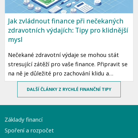
Jak zvládnout finance při nečekaných
zdravotních výdajích: Tipy pro klidnější
mysl
Nečekané zdravotní výdaje se mohou stát
stresující zátěží pro vaše finance. Připravit se
na ně je důležité pro zachování klidu a
stability. V tomto článku najdete několik
DALŠÍ ČLÁNKY Z RYCHLÉ FINANČNÍ TIPY
praktických tipů, jak zvládnout neočekávané
zdravotní výdaje a mít klidnější mysl.
Základy financí
Spoření a rozpočet