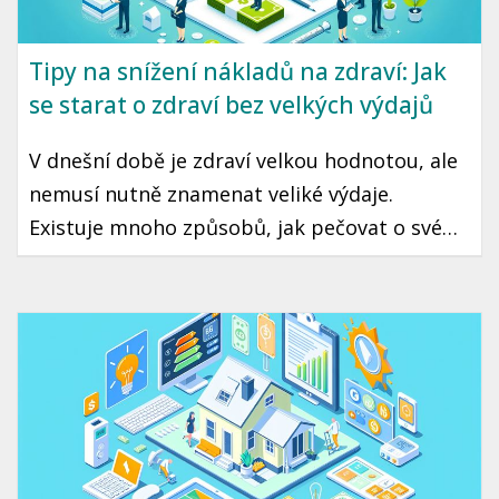
Tipy na snížení nákladů na zdraví: Jak
se starat o zdraví bez velkých výdajů
V dnešní době je zdraví velkou hodnotou, ale
nemusí nutně znamenat veliké výdaje.
Existuje mnoho způsobů, jak pečovat o své
zdraví bez velkých finančních nákladů.
Představíme vám jednoduché a účinné
opatření, které můžete začít praktikovat
hned dnes.