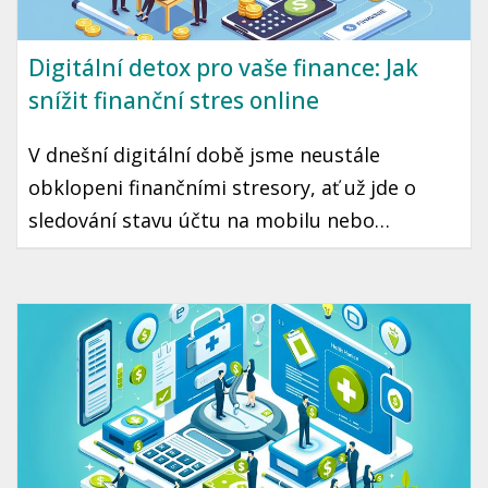
Digitální detox pro vaše finance: Jak
snížit finanční stres online
V dnešní digitální době jsme neustále
obklopeni finančními stresory, ať už jde o
sledování stavu účtu na mobilu nebo
sociálními sítěmi ovlivněné nákupní impulsy.
Pokud cítíte, že váš online vztah s penězi
potřebuje reset, může být digitální detox
právě tím, co potřebujete. Přinášíme vám
krok za krokem, jak snížit finanční stres a
posílit kontrolu nad svými financemi.