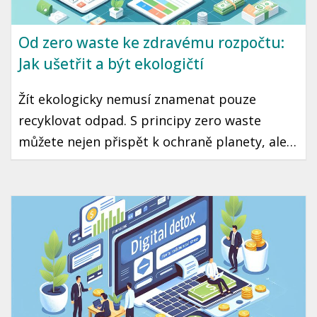
Od zero waste ke zdravému rozpočtu:
Jak ušetřit a být ekologičtí
Žít ekologicky nemusí znamenat pouze
recyklovat odpad. S principy zero waste
můžete nejen přispět k ochraně planety, ale
také výrazně ušetřit peníze v rozpočtu. Tento
článek vám představí několik snadných kroků,
jak začít žít udržitelně, aniž byste zatížili svou
peněženku.