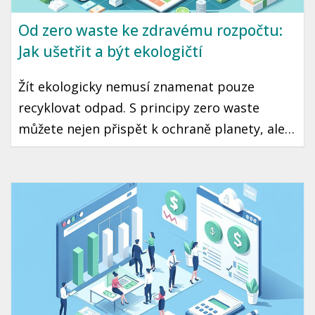
Od zero waste ke zdravému rozpočtu:
Jak ušetřit a být ekologičtí
Žít ekologicky nemusí znamenat pouze
recyklovat odpad. S principy zero waste
můžete nejen přispět k ochraně planety, ale
také výrazně ušetřit peníze v rozpočtu. Tento
článek vám představí několik snadných kroků,
jak začít žít udržitelně, aniž byste zatížili svou
peněženku.