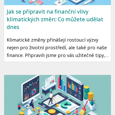
Jak se připravit na finanční vlivy
klimatických změn: Co můžete udělat
dnes
Klimatické změny přinášejí rostoucí výzvy
nejen pro životní prostředí, ale také pro naše
finance. Připravili jsme pro vás užitečné tipy,
jak se vypořádat s finančními vlivy těchto
změn a jak se na ně co nejlépe připravit.
Podíváme se na český kontext a konkrétní
kroky, které můžete podniknout už dnes.