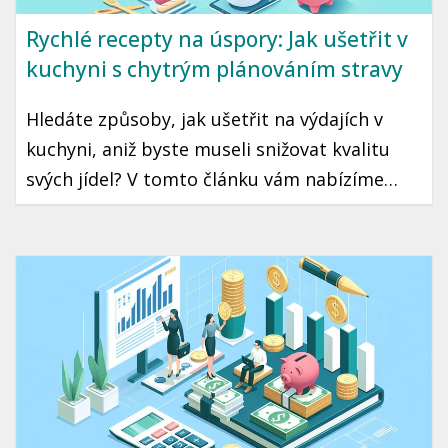
Rychlé recepty na úspory: Jak ušetřit v
kuchyni s chytrým plánováním stravy
Hledáte způsoby, jak ušetřit na výdajích v
kuchyni, aniž byste museli snižovat kvalitu
svých jídel? V tomto článku vám nabízíme
praktické tipy, jak s chytrým plánováním
stravy ušetřit a zároveň si užít chutné
pokrmy. Zaměříme se na strategie, které jsou
snadno aplikovatelné a přizpůsobené
českému prostředí.