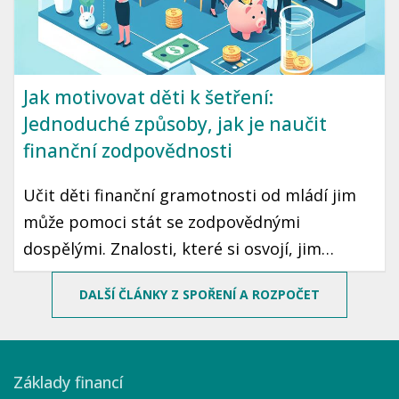
Jak motivovat děti k šetření:
Jednoduché způsoby, jak je naučit
finanční zodpovědnosti
Učit děti finanční gramotnosti od mládí jim
může pomoci stát se zodpovědnými
dospělými. Znalosti, které si osvojí, jim
mohou sloužit po celý život. Prozradíme vám,
DALŠÍ ČLÁNKY Z SPOŘENÍ A ROZPOČET
jak motivovat děti k šetření peněz pomocí
jednoduchých a zábavných způsobů.
Základy financí