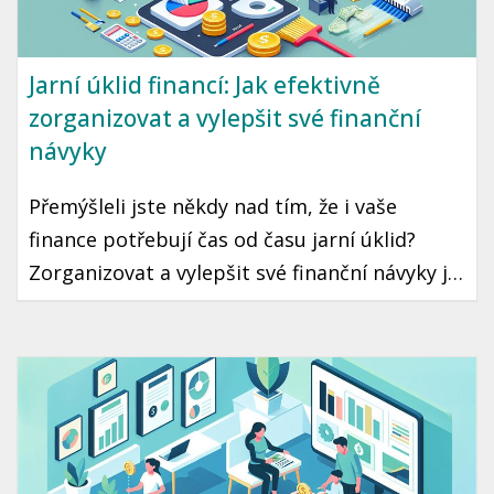
Jarní úklid financí: Jak efektivně
zorganizovat a vylepšit své finanční
návyky
Přemýšleli jste někdy nad tím, že i vaše
finance potřebují čas od času jarní úklid?
Zorganizovat a vylepšit své finanční návyky je
krok, který může vést k lepší finanční
stabilitě a klidu. Ukázeme vám, jak na to
jednoduše a prakticky.