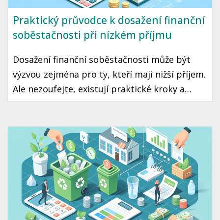
Praktický průvodce k dosažení finanční
soběstačnosti při nízkém příjmu
Dosažení finanční soběstačnosti může být
výzvou zejména pro ty, kteří mají nižší příjem.
Ale nezoufejte, existují praktické kroky a
strategie, které vám mohou pomoci tento cíl
dosáhnout. Přinášíme vám průvodce, jak začít
šetřit a investovat i s omezeným rozpočtem.