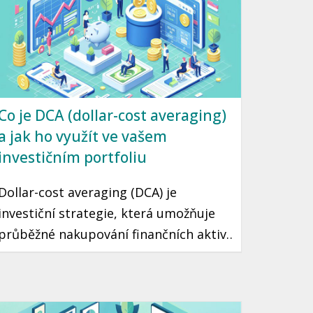
Co je DCA (dollar-cost averaging)
a jak ho využít ve vašem
investičním portfoliu
Dollar-cost averaging (DCA) je
investiční strategie, která umožňuje
průběžné nakupování finančních aktiv
v fixním množství bez ohledu na
aktuální cenu. Díky tomuto přístupu
můžete minimalizovat riziko špatného