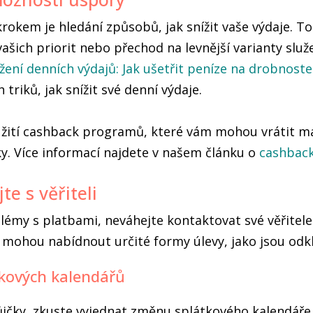
rokem je hledání způsobů, jak snížit vaše výdaje. 
ašich priorit nebo přechod na levnější varianty služ
ížení denních výdajů: Jak ušetřit peníze na drobnost
 triků, jak snížit své denní výdaje.
yužití cashback programů, které vám mohou vrátit m
y. Více informací najdete v našem článku o
cashbac
e s věřiteli
my s platbami, neváhejte kontaktovat své věřitele.
e mohou nabídnout určité formy úlevy, jako jsou odk
tkových kalendářů
ůjčky, zkuste vyjednat změnu splátkového kalendáře