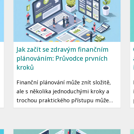
Jak začít se zdravým finančním
plánováním: Průvodce prvních
kroků
Finanční plánování může znít složitě,
ale s několika jednoduchými kroky a
trochou praktického přístupu může
začít každý. Je to cesta ke klidné a
stabilní budoucnosti, kde máte jistotu,
že vaše peníze pracují pro vás.