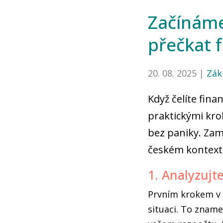
Začínáme
přečkat f
20. 08. 2025 |
Zák
Když čelíte fina
praktickými kro
bez paniky. Zamě
českém kontext
1. Analyzujte
Prvním krokem v b
situaci. To zname