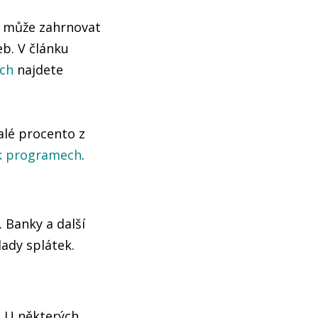
To může zahrnovat
eb. V článku
ech
najdete
alé procento z
k programech
.
 Banky a další
lady splátek.
. U některých