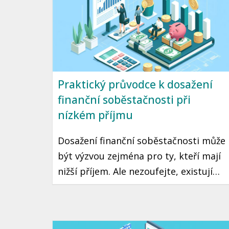
Praktický průvodce k dosažení
finanční soběstačnosti při
nízkém příjmu
Dosažení finanční soběstačnosti může
být výzvou zejména pro ty, kteří mají
nižší příjem. Ale nezoufejte, existují
praktické kroky a strategie, které vám
mohou pomoci tento cíl dosáhnout.
Přinášíme vám průvodce, jak začít