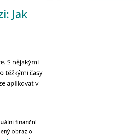
i: Jak
ce. S nějakými
to těžkými časy
ze aplikovat v
uální finanční
lený obraz o