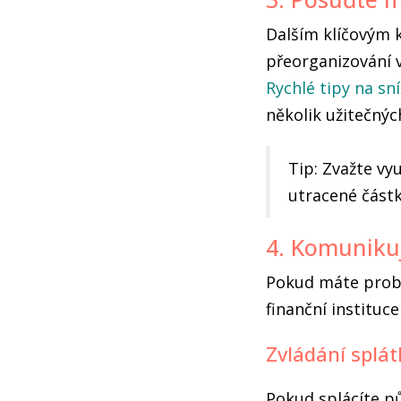
Dalším klíčovým k
přeorganizování v
Rychlé tipy na sn
několik užitečných
Tip: Zvažte v
utracené částk
4. Komunikujt
Pokud máte problé
finanční instituc
Zvládání splá
Pokud splácíte p