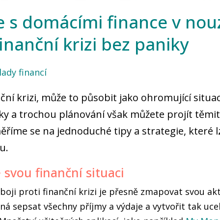
 s domácími finance v nouz
inanční krizi bez paniky
lady financí
nční krizi, může to působit jako ohromující situa
ky a trochou plánování však můžete projít těmi
říme se na jednoduché tipy a strategie, které l
u.
 svou finanční situaci
oji proti finanční krizi je přesně zmapovat svou akt
ná sepsat všechny příjmy a výdaje a vytvořit tak uce