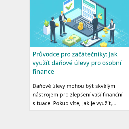
šetřit a investovat i s omezeným
rozpočtem.
Průvodce pro začátečníky: Jak
využít daňové úlevy pro osobní
finance
Daňové úlevy mohou být skvělým
nástrojem pro zlepšení vaší finanční
situace. Pokud víte, jak je využít,
můžete ušetřit značné částky na
daních, což může znamenat více peněz