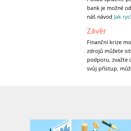
bank je možné od
náš návod
Jak ry
Závěr
Finanční krize m
zdrojů můžete sit
podporu, zvažte ú
svůj přístup, můž