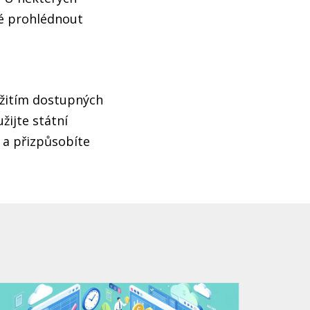
ké prohlédnout
užitím dostupných
žijte státní
e a přizpůsobíte