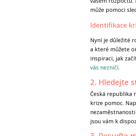
vašem rozpočtu. M
může pomoci sled
Identifikace kr
Nyní je důležité r
a které můžete om
inspiraci, jak za
vás nezničí
.
2. Hledejte 
Česká republika 
krize pomoc. Nap
nezaměstnanosti 
jsou vám k dispoz
3. Posuďte 