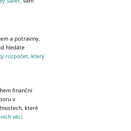
y Saver
, vám
ájem a potraviny,
ud hledáte
cký rozpočet, který
ěhem finanční
poru v
žnostech, které
ních věcí
.