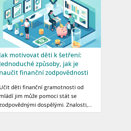
načasování a přehřátí trhu. Tento
článek vás seznámí s tím, jak DCA
funguje a jak ho využít ve vaší vlastní
investiční strategii.
Jak motivovat děti k šetření:
Jednoduché způsoby, jak je
naučit finanční zodpovědnosti
Učit děti finanční gramotnosti od
mládí jim může pomoci stát se
zodpovědnými dospělými. Znalosti,
které si osvojí, jim mohou sloužit po
celý život. Prozradíme vám, jak