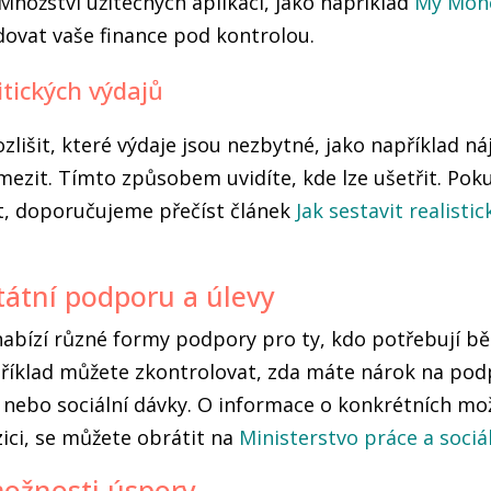
nožství užitečných aplikací, jako například
My Mone
ovat vaše finance pod kontrolou.
itických výdajů
ozlišit, které výdaje jsou nezbytné, jako například n
ezit. Tímto způsobem uvidíte, kde lze ušetřit. Pok
čít, doporučujeme přečíst článek
Jak sestavit realisti
státní podporu a úlevy
nabízí různé formy podpory pro ty, kdo potřebují b
říklad můžete zkontrolovat, zda máte nárok na pod
nebo sociální dávky. O informace o konkrétních mo
ici, se můžete obrátit na
Ministerstvo práce a sociál
možnosti úspory