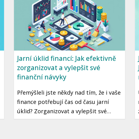
Připravili jsme pro vás průvodce, který
vám pomůže začít se zdravým
finančním plánováním.
Jarní úklid financí: Jak efektivně
zorganizovat a vylepšit své
finanční návyky
Přemýšleli jste někdy nad tím, že i vaše
finance potřebují čas od času jarní
úklid? Zorganizovat a vylepšit své
finanční návyky je krok, který může
vést k lepší finanční stabilitě a klidu.