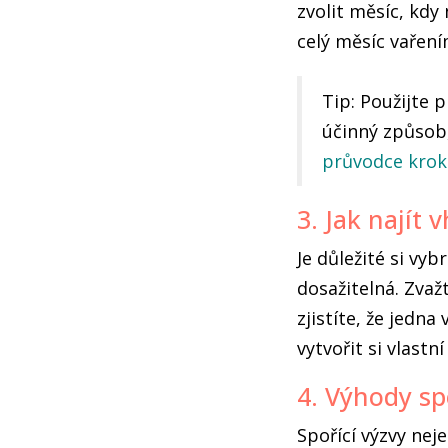
zvolit měsíc, kd
celý měsíc vaření
Tip: Použijte 
účinný způsob,
průvodce krok
3. Jak najít
Je důležité si vy
dosažitelná. Zvaž
zjistíte, že jedn
vytvořit si vlast
4. Výhody sp
Spořící výzvy nej