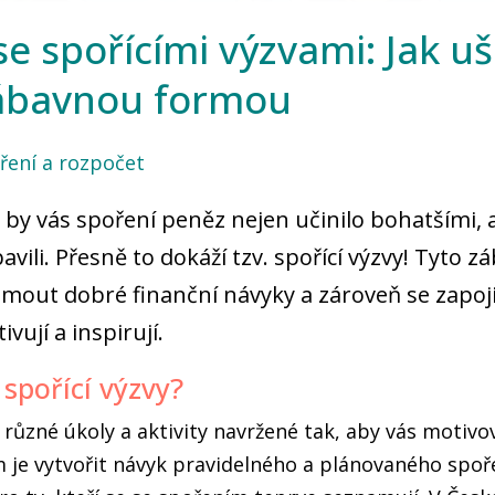
e spořícími výzvami: Jak uš
ábavnou formou
ření a rozpočet
e by vás spoření peněz nejen učinilo bohatšími, 
avili. Přesně to dokáží tzv. spořící výzvy! Tyto z
mout dobré finanční návyky a zároveň se zapoji
vují a inspirují.
 spořící výzvy?
u různé úkoly a aktivity navržené tak, aby vás motivo
em je vytvořit návyk pravidelného a plánovaného spoř