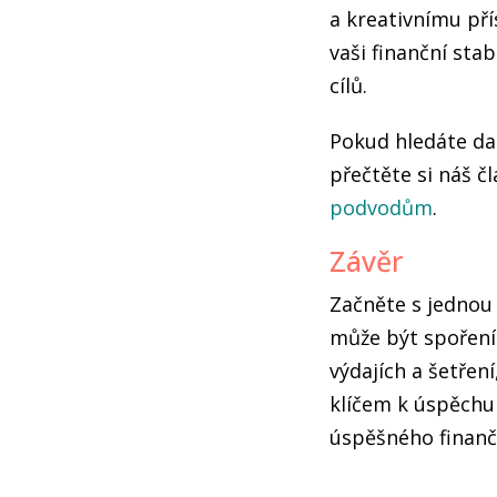
a kreativnímu př
vaši finanční sta
cílů.
Pokud hledáte dal
přečtěte si náš č
podvodům
.
Závěr
Začněte s jednou 
může být spoření
výdajích a šetřen
klíčem k úspěchu 
úspěšného finanč