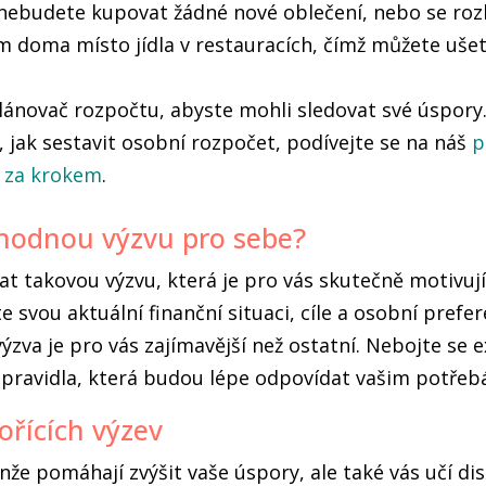
y nebudete kupovat žádné nové oblečení, nebo se roz
m doma místo jídla v restauracích, čímž můžete ušet
plánovač rozpočtu, abyste mohli sledovat své úspory
 jak sestavit osobní rozpočet, podívejte se na náš
p
 za krokem
.
 vhodnou výzvu pro sebe?
brat takovou výzvu, která je pro vás skutečně motivuj
te svou aktuální finanční situaci, cíle a osobní pref
a výzva je pro vás zajímavější než ostatní. Nebojte se
ní pravidla, která budou lépe odpovídat vašim potřeb
ořících výzev
enže pomáhají zvýšit vaše úspory, ale také vás učí dis