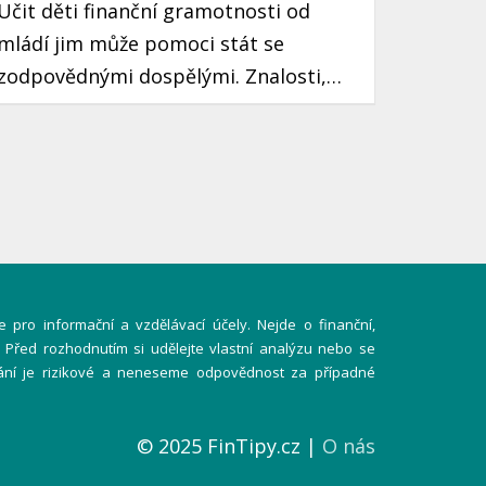
Učit děti finanční gramotnosti od
mládí jim může pomoci stát se
zodpovědnými dospělými. Znalosti,
které si osvojí, jim mohou sloužit po
celý život. Prozradíme vám, jak
motivovat děti k šetření peněz pomocí
jednoduchých a zábavných způsobů.
 pro informační a vzdělávací účely. Nejde o finanční,
í. Před rozhodnutím si udělejte vlastní analýzu nebo se
ání je rizikové a neneseme odpovědnost za případné
© 2025 FinTipy.cz |
O nás