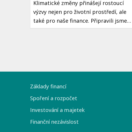
Klimatické změny přinášejí rostoucí
výzvy nejen pro životní prostředí, ale
také pro naše finance. Připravili jsme
pro vás užitečné tipy, jak se vypořádat
s finančními vlivy těchto změn a jak se
na ně co nejlépe připravit. Podíváme s
na český kontext a konkrétní kroky,
které můžete podniknout už dnes.
Základy financí
Spoření a rozpočet
Investování a majetek
Finanční nezávislost