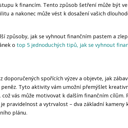
ístupu k financím. Tento způsob šetření může být ve
bilitu a nakonec může vést k dosažení vašich dlouho
ší způsoby, jak se vyhnout finančním pastem a zlepš
lánek o
top 5 jednoduchých tipů, jak se vyhnout fin
z doporučených spořících výzev a objevte, jak zába
 peněz. Tyto aktivity vám umožní přemýšlet kreativn
í, což vás může motivovat k dalším finančním cílům. 
je pravidelnost a vytrvalost – dva základní kameny
ního plánu.