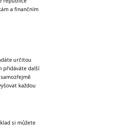
é republice
kám a finančním
ádáte určitou
n přidáváte další
ze samozřejmě
zvyšovat každou
íklad si můžete