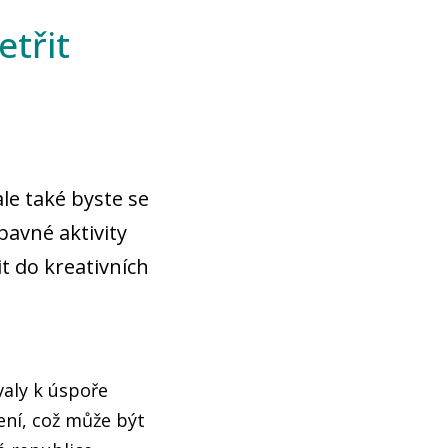
etřit
ale také byste se
ábavné aktivity
t do kreativních
valy k úspoře
ení, což může být