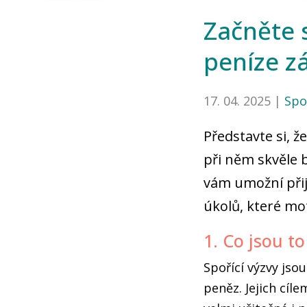
Začněte s
peníze z
17. 04. 2025 |
Spo
Představte si, ž
při něm skvěle b
vám umožní přij
úkolů, které moti
1. Co jsou to
Spořící výzvy jso
peněz. Jejich cíl