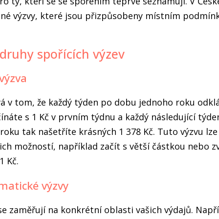
pro ty, kteří se se spořením teprve seznamují. V Česk
zné výzvy, které jsou přizpůsobeny místním podmín
 druhy spořících výzev
 výzva
vá v tom, že každý týden po dobu jednoho roku odkl
ínáte s 1 Kč v prvním týdnu a každý následující týde
roku tak našetříte krásných 1 378 Kč. Tuto výzvu l
ich možností, například začít s větší částkou nebo 
1 Kč.
matické výzvy
e zaměřují na konkrétní oblasti vašich výdajů. Např