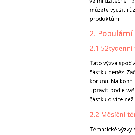
velmi užitečné i 
můžete využít rů
produktům.
2. Populární
2.1 52týdenní
Tato výzva spočí
částku peněz. Zač
korunu. Na konci 
upravit podle vaš
částku o více než 
2.2 Měsíční té
Tématické výzvy s