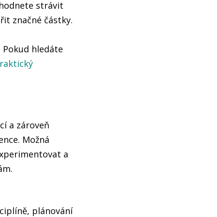
hodnete strávit
řit značné částky.
. Pokud hledáte
raktický
ící a zároveň
erence. Možná
 experimentovat a
ám.
ciplíně, plánování