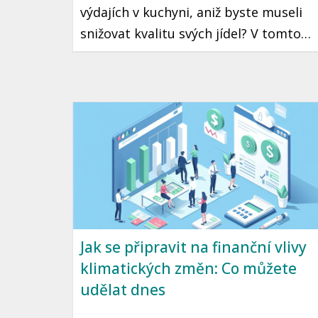
výdajích v kuchyni, aniž byste museli
snižovat kvalitu svých jídel? V tomto
článku vám nabízíme praktické tipy,
jak s chytrým plánováním stravy
ušetřit a zároveň si užít chutné
pokrmy. Zaměříme se na strategie,
které jsou snadno aplikovatelné a
přizpůsobené českému prostředí.
Jak se připravit na finanční vlivy
klimatických změn: Co můžete
udělat dnes