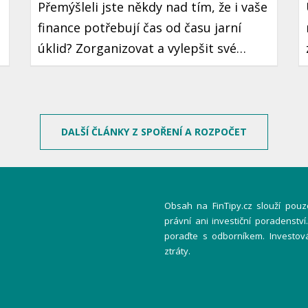
Přemýšleli jste někdy nad tím, že i vaše
finance potřebují čas od času jarní
úklid? Zorganizovat a vylepšit své
finanční návyky je krok, který může
vést k lepší finanční stabilitě a klidu.
e
Ukázeme vám, jak na to jednoduše a
prakticky.
DALŠÍ ČLÁNKY Z SPOŘENÍ A ROZPOČET
Obsah na FinTipy.cz slouží pouze
právní ani investiční poradenstv
poraďte s odborníkem. Investov
ztráty.