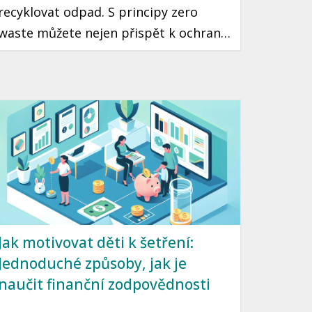
recyklovat odpad. S principy zero
waste můžete nejen přispět k ochraně
planety, ale také výrazně ušetřit
peníze v rozpočtu. Tento článek vám
představí několik snadných kroků, jak
začít žít udržitelně, aniž byste zatížili
svou peněženku.
Jak motivovat děti k šetření:
Jednoduché způsoby, jak je
naučit finanční zodpovědnosti