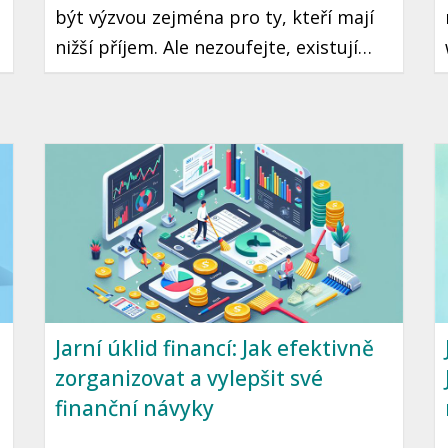
být výzvou zejména pro ty, kteří mají
nižší příjem. Ale nezoufejte, existují
praktické kroky a strategie, které vám
mohou pomoci tento cíl dosáhnout.
Přinášíme vám průvodce, jak začít
šetřit a investovat i s omezeným
rozpočtem.
Jarní úklid financí: Jak efektivně
zorganizovat a vylepšit své
finanční návyky