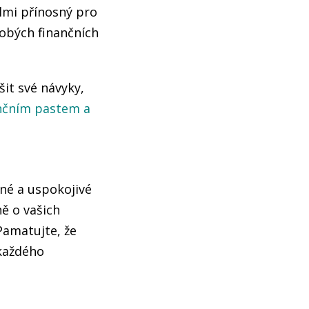
lmi přínosný pro
dobých finančních
it své návyky,
ančním pastem a
vné a uspokojivé
ě o vašich
Pamatujte, že
 každého