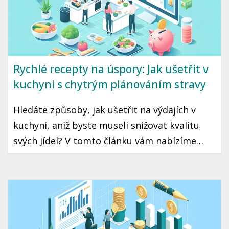
Rychlé recepty na úspory: Jak ušetřit v
kuchyni s chytrým plánováním stravy
Hledáte způsoby, jak ušetřit na výdajích v
kuchyni, aniž byste museli snižovat kvalitu
svých jídel? V tomto článku vám nabízíme
praktické tipy, jak s chytrým plánováním
stravy ušetřit a zároveň si užít chutné
pokrmy. Zaměříme se na strategie, které jsou
snadno aplikovatelné a přizpůsobené
českému prostředí.