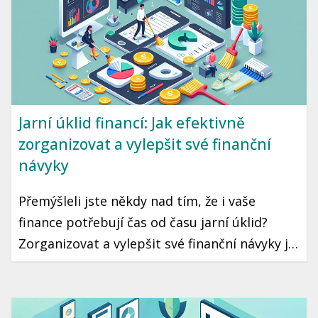
Jarní úklid financí: Jak efektivně
zorganizovat a vylepšit své finanční
návyky
Přemýšleli jste někdy nad tím, že i vaše
finance potřebují čas od času jarní úklid?
Zorganizovat a vylepšit své finanční návyky je
krok, který může vést k lepší finanční
stabilitě a klidu. Ukázeme vám, jak na to
jednoduše a prakticky.