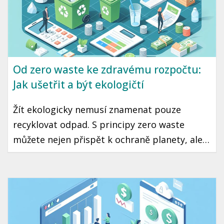
Od zero waste ke zdravému rozpočtu:
Jak ušetřit a být ekologičtí
Žít ekologicky nemusí znamenat pouze
recyklovat odpad. S principy zero waste
můžete nejen přispět k ochraně planety, ale
také výrazně ušetřit peníze v rozpočtu. Tento
článek vám představí několik snadných kroků,
jak začít žít udržitelně, aniž byste zatížili svou
peněženku.