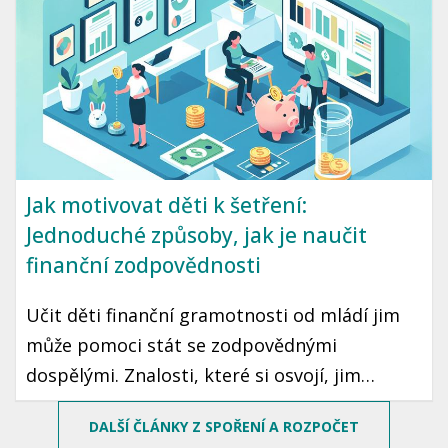
Jak motivovat děti k šetření:
Jednoduché způsoby, jak je naučit
finanční zodpovědnosti
Učit děti finanční gramotnosti od mládí jim
může pomoci stát se zodpovědnými
dospělými. Znalosti, které si osvojí, jim
mohou sloužit po celý život. Prozradíme vám,
DALŠÍ ČLÁNKY Z SPOŘENÍ A ROZPOČET
jak motivovat děti k šetření peněz pomocí