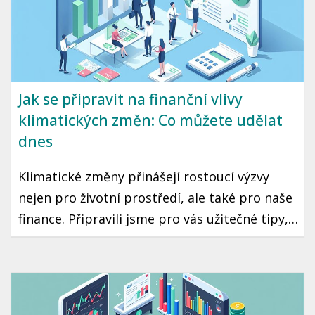
Jak se připravit na finanční vlivy
klimatických změn: Co můžete udělat
dnes
Klimatické změny přinášejí rostoucí výzvy
nejen pro životní prostředí, ale také pro naše
finance. Připravili jsme pro vás užitečné tipy,
jak se vypořádat s finančními vlivy těchto
změn a jak se na ně co nejlépe připravit.
Podíváme se na český kontext a konkrétní
kroky, které můžete podniknout už dnes.