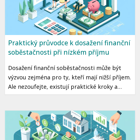
Praktický průvodce k dosažení finanční
soběstačnosti při nízkém příjmu
Dosažení finanční soběstačnosti může být
výzvou zejména pro ty, kteří mají nižší příjem.
Ale nezoufejte, existují praktické kroky a
strategie, které vám mohou pomoci tento cíl
dosáhnout. Přinášíme vám průvodce, jak začít
šetřit a investovat i s omezeným rozpočtem.