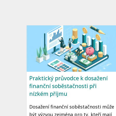
Praktický průvodce k dosažení
finanční soběstačnosti při
nízkém příjmu
Dosažení finanční soběstačnosti může
být výzvou zejména pro ty, kteří mají