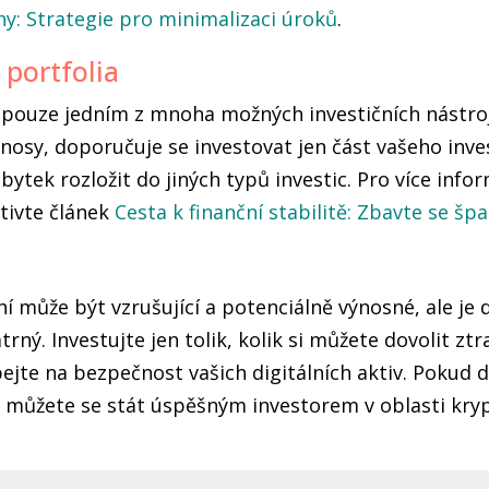
uhy: Strategie pro minimalizaci úroků
.
 portfolia
pouze jedním z mnoha možných investičních nástroj
nosy, doporučuje se investovat jen část vašeho inve
ytek rozložit do jiných typů investic. Pro více infor
štivte článek
Cesta k finanční stabilitě: Zbavte se š
í může být vzrušující a potenciálně výnosné, ale je 
ný. Investujte jen tolik, kolik si můžete dovolit ztrat
bejte na bezpečnost vašich digitálních aktiv. Pokud 
a, můžete se stát úspěšným investorem v oblasti kr