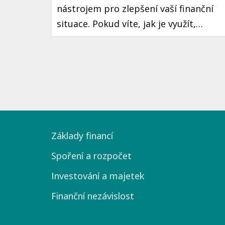
nástrojem pro zlepšení vaší finanční
situace. Pokud víte, jak je využít,
můžete ušetřit značné částky na
daních, což může znamenat více peněz
ve vaší kapse každý rok. Přečtěte si,
jakým způsobem můžete maximálně
využít daňové úlevy v České republice.
Základy financí
Spoření a rozpočet
Investování a majetek
Finanční nezávislost