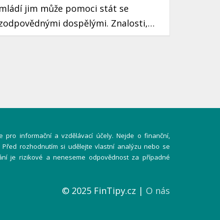
mládí jim může pomoci stát se
zodpovědnými dospělými. Znalosti,
které si osvojí, jim mohou sloužit po
celý život. Prozradíme vám, jak
motivovat děti k šetření peněz pomocí
jednoduchých a zábavných způsobů.
 pro informační a vzdělávací účely. Nejde o finanční,
í. Před rozhodnutím si udělejte vlastní analýzu nebo se
ání je rizikové a neneseme odpovědnost za případné
© 2025 FinTipy.cz |
O nás