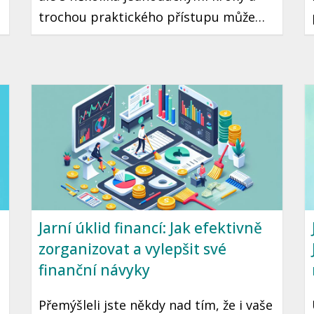
trochou praktického přístupu může
začít každý. Je to cesta ke klidné a
stabilní budoucnosti, kde máte jistotu,
že vaše peníze pracují pro vás.
Připravili jsme pro vás průvodce, který
vám pomůže začít se zdravým
finančním plánováním.
Jarní úklid financí: Jak efektivně
zorganizovat a vylepšit své
finanční návyky
Přemýšleli jste někdy nad tím, že i vaše