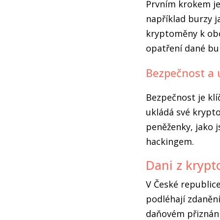
Prvním krokem je
například burzy j
kryptoměny k obc
opatření dané bu
Bezpečnost a
Bezpečnost je klí
ukládá své krypt
peněženky, jako j
hackingem.
Dani z kryp
V České republice
podléhají zdanění
daňovém přiznání.