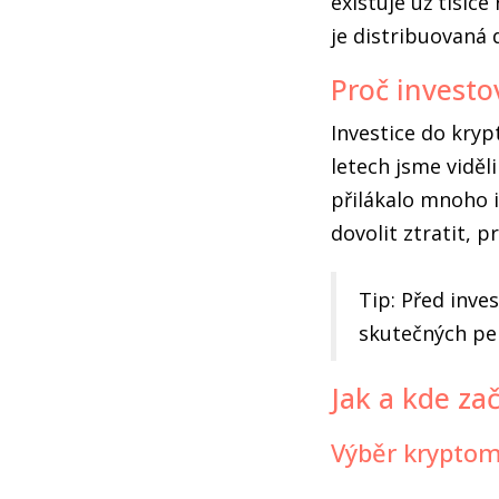
existuje už tisíc
je distribuovaná 
Proč invest
Investice do kry
letech jsme viděl
přilákalo mnoho i
dovolit ztratit, p
Tip: Před inve
skutečných pen
Jak a kde zač
Výběr krypto