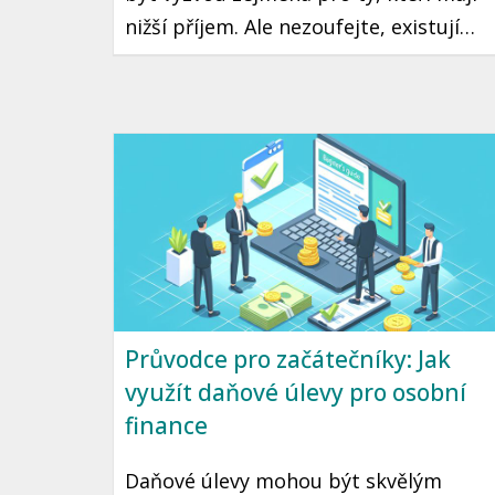
nižší příjem. Ale nezoufejte, existují
praktické kroky a strategie, které vám
mohou pomoci tento cíl dosáhnout.
Přinášíme vám průvodce, jak začít
šetřit a investovat i s omezeným
rozpočtem.
Průvodce pro začátečníky: Jak
využít daňové úlevy pro osobní
finance
Daňové úlevy mohou být skvělým