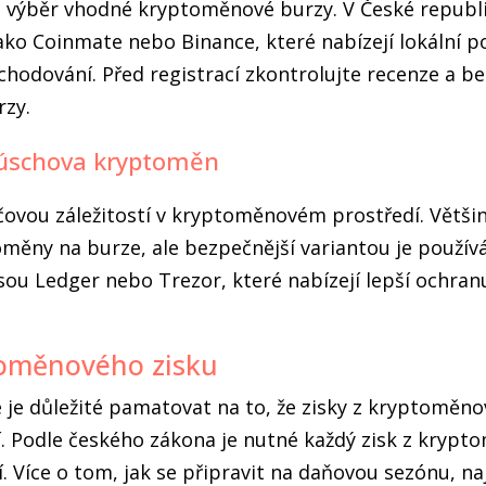
 výběr vhodné kryptoměnové burzy. V České republi
ako Coinmate nebo Binance, které nabízejí lokální 
hodování. Před registrací zkontrolujte recenze a b
rzy.
 úschova kryptoměn
čovou záležitostí v kryptoměnovém prostředí. Většin
oměny na burze, ale bezpečnější variantou je použí
sou Ledger nebo Trezor, které nabízejí lepší ochran
toměnového zisku
 je důležité pamatovat na to, že zisky z kryptoměno
. Podle českého zákona je nutné každý zisk z krypto
 Více o tom, jak se připravit na daňovou sezónu, na