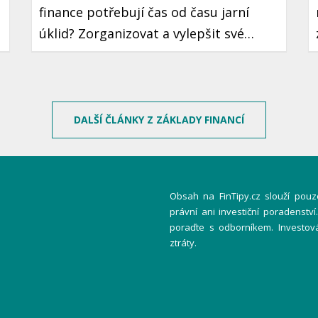
finance potřebují čas od času jarní
úklid? Zorganizovat a vylepšit své
finanční návyky je krok, který může
vést k lepší finanční stabilitě a klidu.
Ukázeme vám, jak na to jednoduše a
prakticky.
DALŠÍ ČLÁNKY Z ZÁKLADY FINANCÍ
Obsah na FinTipy.cz slouží pouze
právní ani investiční poradenstv
poraďte s odborníkem. Investov
ztráty.