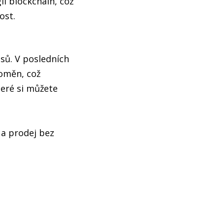
ii blockchain, což
ost.
sů. V posledních
toměn, což
teré si můžete
 a prodej bez