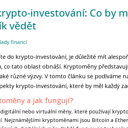
krypto-investování: Co by m
ík vědět
lady financí
e do krypto-investování, je důležité mít alespo
 co tato oblast obnáší. Kryptoměny představují
e také různé výzvy. V tomto článku se podíváme n
spekty krypto-investování, které by měl každý za
toměny a jak fungují?
igitální nebo virtuální měny, které používají krypto
cí. Nejznámějšími kryptoměnami jsou Bitcoin a Ethe