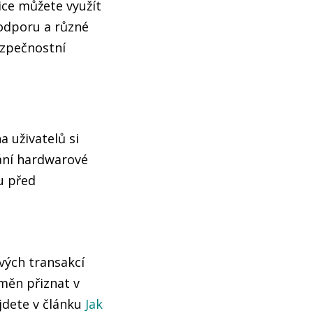
ce můžete využít
podporu a různé
ezpečnostní
a uživatelů si
vání hardwarové
u před
vých transakcí
měn přiznat v
jdete v článku
Jak