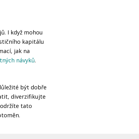
ů. I když mohou
stičního kapitálu
mací, jak na
patných návyků
.
důležité být dobře
it, diverzifikujte
dodržíte tato
yptoměn.