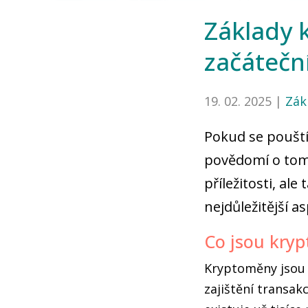
Základy 
začátečn
19. 02. 2025 |
Zák
Pokud se pouštít
povědomí o tom,
příležitosti, al
nejdůležitější a
Co jsou kryp
Kryptoměny jsou d
zajištění transak