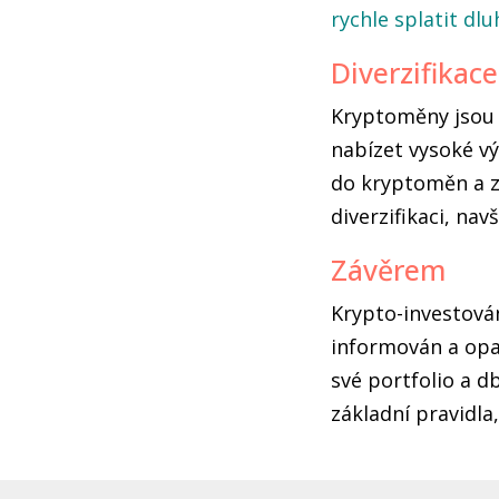
rychle splatit dl
Diverzifikace
Kryptoměny jsou 
nabízet vysoké vý
do kryptoměn a zb
diverzifikaci, nav
Závěrem
Krypto-investován
informován a opatr
své portfolio a d
základní pravidl