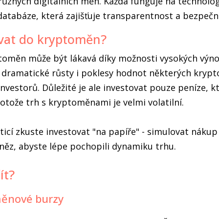
e různých digitálních měn. Každá funguje na technolog
databáze, která zajišťuje transparentnost a bezpečn
ovat do kryptoměn?
ptoměn může být lákavá díky možnosti vysokých výno
i dramatické růsty i poklesy hodnot některých kryp
nvestorů. Důležité je ale investovat pouze peníze, k
rotože trh s kryptoměnami je velmi volatilní.
sticí zkuste investovat "na papíře" - simulovat nákup
ěz, abyste lépe pochopili dynamiku trhu.
ít?
měnové burzy