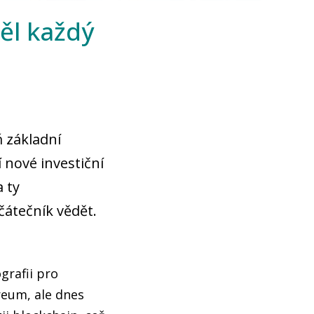
ěl každý
ň základní
 nové investiční
a ty
čátečník vědět.
grafii pro
reum, ale dnes