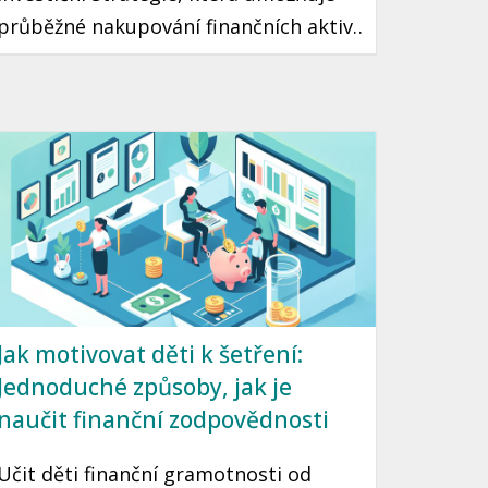
průběžné nakupování finančních aktiv
v fixním množství bez ohledu na
aktuální cenu. Díky tomuto přístupu
můžete minimalizovat riziko špatného
načasování a přehřátí trhu. Tento
článek vás seznámí s tím, jak DCA
funguje a jak ho využít ve vaší vlastní
investiční strategii.
Jak motivovat děti k šetření:
Jednoduché způsoby, jak je
naučit finanční zodpovědnosti
Učit děti finanční gramotnosti od