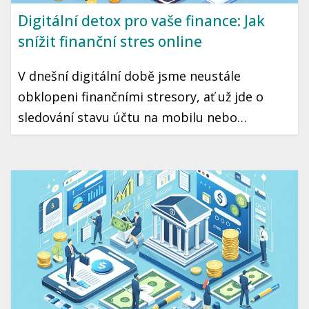
Digitální detox pro vaše finance: Jak
snížit finanční stres online
V dnešní digitální době jsme neustále
obklopeni finančními stresory, ať už jde o
sledování stavu účtu na mobilu nebo
sociálními sítěmi ovlivněné nákupní impulsy.
Pokud cítíte, že váš online vztah s penězi
potřebuje reset, může být digitální detox
právě tím, co potřebujete. Přinášíme vám
krok za krokem, jak snížit finanční stres a
posílit kontrolu nad svými financemi.