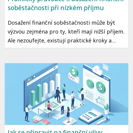
soběstačnosti při nízkém příjmu
Dosažení finanční soběstačnosti může být
výzvou zejména pro ty, kteří mají nižší příjem.
Ale nezoufejte, existují praktické kroky a
strategie, které vám mohou pomoci tento cíl
dosáhnout. Přinášíme vám průvodce, jak začít
šetřit a investovat i s omezeným rozpočtem.
Jak se připravit na finanční vlivy