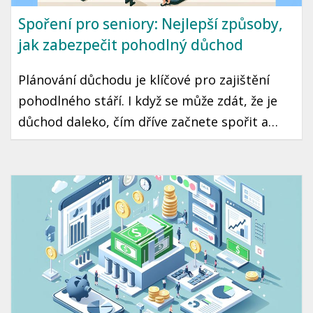
Spoření pro seniory: Nejlepší způsoby,
jak zabezpečit pohodlný důchod
Plánování důchodu je klíčové pro zajištění
pohodlného stáří. I když se může zdát, že je
důchod daleko, čím dříve začnete spořit a
plánovat, tím lépe budete připraveni. V
tomto článku se podíváme na nejlepší
způsoby, jak v České republice zabezpečit
pohodlný důchod.