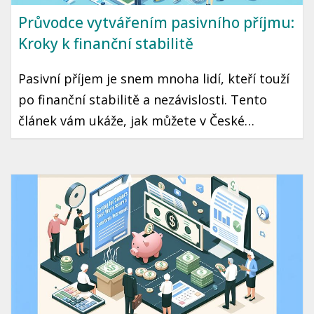
Průvodce vytvářením pasivního příjmu:
Kroky k finanční stabilitě
Pasivní příjem je snem mnoha lidí, kteří touží
po finanční stabilitě a nezávislosti. Tento
článek vám ukáže, jak můžete v České
republice začít tvořit pasivní příjem, a
poskytneme vám konkrétní kroky a tipy,
které vám mohou pomoci dosáhnout tohoto
cíle.