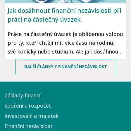
Jak dosáhnout finanční nezávislosti při
práci na částečný úvazek
Práce na částečný úvazek je oblíbenou volbou
pro ty, kteří chtějí mít více času na rodinu,
své koníčky nebo studium. Ale jak dosáhnout
finanční nezávislosti, když váš příjem není
DALŠÍ ČLÁNKY Z FINANČNÍ NEZÁVISLOST
úplně stabilní? Pokud budete dodržovat
několik základních principů, můžete si
vybudovat stabilní finanční základnu a
Základy financí
postupně dosáhnout nezávislosti.
Spoření a rozpočet
Investování a majetek
Finanční nezávislost