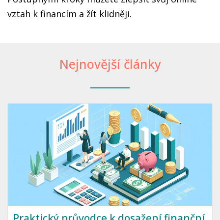
vztah k financím a žít klidněji.
Nejnovější články
Praktický průvodce k dosažení finanční