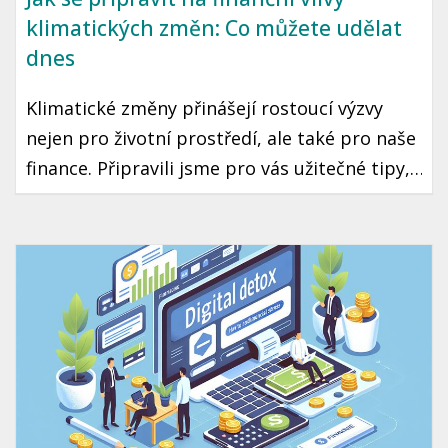
klimatických změn: Co můžete udělat
dnes
Klimatické změny přinášejí rostoucí výzvy
nejen pro životní prostředí, ale také pro naše
finance. Připravili jsme pro vás užitečné tipy,
jak se vypořádat s finančními vlivy těchto
změn a jak se na ně co nejlépe připravit.
Podíváme se na český kontext a konkrétní
kroky, které můžete podniknout už dnes.